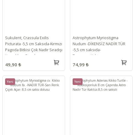
Sukulent, Crassula Exilis
Astrophytum Myriostigma
Picturata -5,5 cm Saksıda-Kırmızı
Nudum -DİKENSİZ NADİR TÜR
Pagoda Bitkisi Çok Nadir Sıradışı
-5,5 cm saksıda-
Yapraklı ve Formlu
Teraryum,Kaktus
49,90 ₺
74,99 ₺
Yeni
Yeni