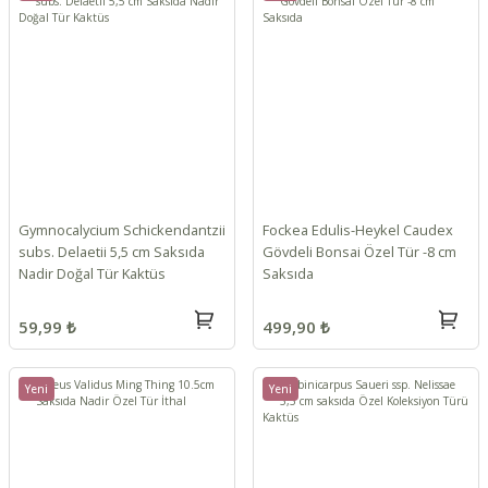
Gymnocalycium Schickendantzii
Fockea Edulis-Heykel Caudex
subs. Delaetii 5,5 cm Saksıda
Gövdeli Bonsai Özel Tür -8 cm
Nadir Doğal Tür Kaktüs
Saksıda
59,99 ₺
499,90 ₺
Yeni
Yeni