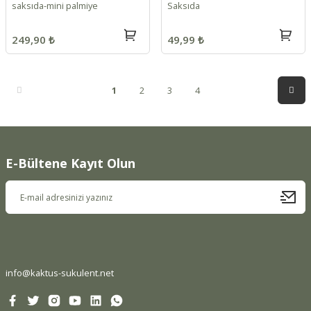
saksıda-mini palmiye
Saksıda
249,90 ₺
49,99 ₺
1
2
3
4
E-Bültene Kayıt Olun
info@kaktus-sukulent.net