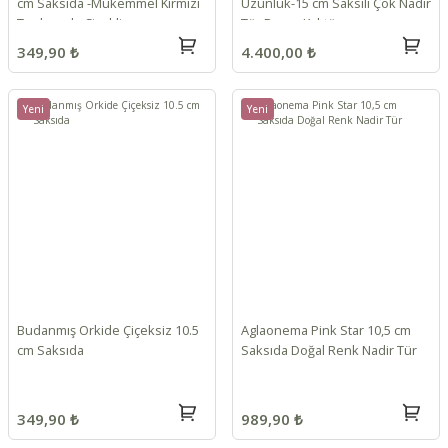
cm Saksıda -Mükemmel Kırmızı
Uzunluk-15 cm Saksılı Çok Nadir
Tonlarında Çiçekli
Tür Beyaz Kaktüs
349,90 ₺
4.400,00 ₺
Yeni
Yeni
Budanmış Orkide Çiçeksiz 10.5
Aglaonema Pink Star 10,5 cm
cm Saksıda
Saksıda Doğal Renk Nadir Tür
349,90 ₺
989,90 ₺