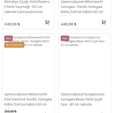
Menekşe Çiçeği, Viola Flowers -
Gymnocalycium Mihonavichi
5 Renk Seçeneği- 10,5 cm
Variegata - Renkli, Variegata
Saksıda-Saint paula inova
Köklü Özel tür Kaktüs-8,5 cm
spectra
Saksıda
349,90 ₺
449,90 ₺
Yeni
Yeni
%14 İndirimli
Gymnocalycium Mihanovichii
Gymnocalycium Eurypleurum
Pink Diamond- Renkli, Variegata
Variegata-Beyaz Renk Çiçek
Köklü Özel tür Kaktüs-8,5 cm
Açar - 8,5 cm saksıda
Saksıda
350,00 ₺