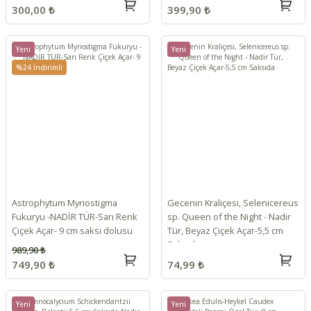
300,00 ₺
399,90 ₺
Yeni
Yeni
%24 İndirimli
Astrophytum Myriostigma
Gecenin Kraliçesi, Selenicereus
Fukuryu -NADİR TÜR-Sarı Renk
sp. Queen of the Night - Nadir
Çiçek Açar- 9 cm saksı dolusu
Tür, Beyaz Çiçek Açar-5,5 cm
Saksıda
989,90 ₺
749,90 ₺
74,99 ₺
Yeni
Yeni