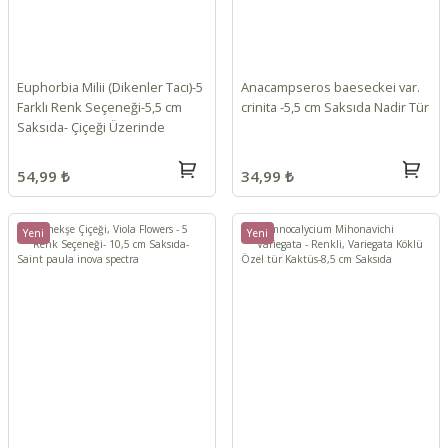
Euphorbia Milii (Dikenler Tacı)-5
Anacampseros baeseckei var.
Farklı Renk Seçeneği-5,5 cm
crinita -5,5 cm Saksıda Nadir Tür
Saksıda- Çiçeği Üzerinde
54,99 ₺
34,99 ₺
Yeni
Yeni