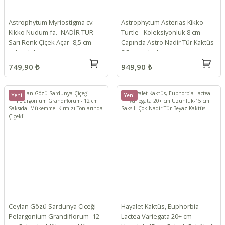
Astrophytum Myriostigma cv.
Astrophytum Asterias Kikko
Kikko Nudum fa. -NADİR TÜR-
Turtle - Koleksiyonluk 8 cm
Sarı Renk Çiçek Açar- 8,5 cm
Çapında Astro Nadir Tür Kaktüs
saksı dolusu
8,5 cm saksılı
749,90 ₺
949,90 ₺
Yeni
Yeni
Ceylan Gözü Sardunya Çiçeği-
Hayalet Kaktüs, Euphorbia
Pelargonium Grandiflorum- 12
Lactea Variegata 20+ cm