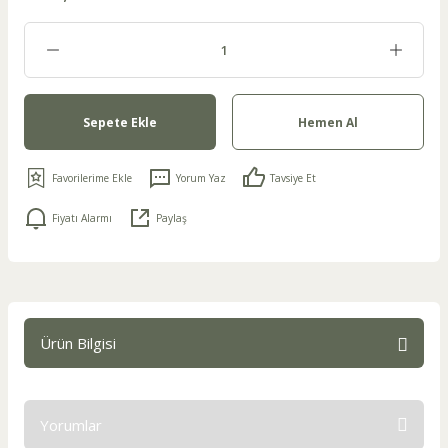
Sepete Ekle
Hemen Al
Yorum Yaz
Tavsiye Et
Fiyatı Alarmı
Paylaş
Ürün Bilgisi
Yorumlar