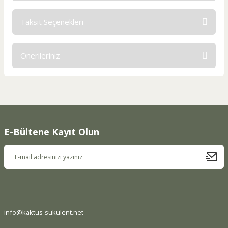
Taksit Seçenekleri
Bu ürüne ilk yorumu siz yapın!
Önerileriniz
Yorum Yaz
Bu ürünün fiyat bilgisi, resim, ürün açıklamalarında ve diğer
konularda yetersiz gördüğünüz noktaları öneri formunu
kullanarak tarafımıza iletebilirsiniz.
Görüş ve önerileriniz için teşekkür ederiz.
E-Bültene Kayıt Olun
Ürün resmi kalitesiz, bozuk veya görüntülenemiyor.
Ürün açıklamasında eksik bilgiler bulunuyor.
Ürün bilgilerinde hatalar bulunuyor.
Ürün fiyatı diğer sitelerden daha pahalı.
Bu ürüne benzer farklı alternatifler olmalı.
info@kaktus-sukulent.net