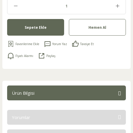
Sepete Ekle
Hemen Al
Yorum Yaz
Tavsiye Et
Fiyatı Alarmı
Paylaş
Ürün Bilgisi
Yorumlar