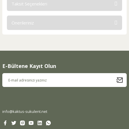
Taksit Seçenekleri
Bu ürüne ilk yorumu siz yapın!
Önerileriniz
Yorum Yaz
Bu ürünün fiyat bilgisi, resim, ürün açıklamalarında ve diğer
konularda yetersiz gördüğünüz noktaları öneri formunu
kullanarak tarafımıza iletebilirsiniz.
Görüş ve önerileriniz için teşekkür ederiz.
E-Bültene Kayıt Olun
Ürün resmi kalitesiz, bozuk veya görüntülenemiyor.
Ürün açıklamasında eksik bilgiler bulunuyor.
Ürün bilgilerinde hatalar bulunuyor.
Ürün fiyatı diğer sitelerden daha pahalı.
Bu ürüne benzer farklı alternatifler olmalı.
info@kaktus-sukulent.net