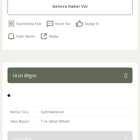
Gelince Haber Ver
Yorum Yaz
Tavsiye Et
Fiyatı Alarmı
Paylaş
Ürün Bilgisi
Kaktüs Türü
:
Gymnocalycium
Saksı Boyutu
:
7 cm Saksılı Bitkiler
Yorumlar