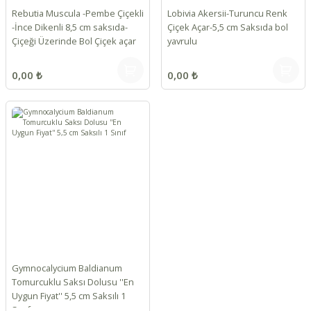
Rebutia Muscula -Pembe Çiçekli
Lobivia Akersii-Turuncu Renk
-İnce Dikenli 8,5 cm saksıda-
Çiçek Açar-5,5 cm Saksıda bol
Çiçeği Üzerinde Bol Çiçek açar
yavrulu
0,00 ₺
0,00 ₺
Gymnocalycium Baldianum
Tomurcuklu Saksı Dolusu ''En
Uygun Fiyat'' 5,5 cm Saksılı 1
Sınıf