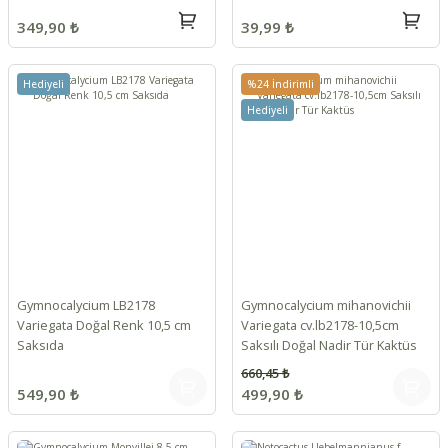
349,90 ₺
39,99 ₺
Hediyeli
%24 İndirimli
Hediyeli
Gymnocalycium LB2178
Gymnocalycium mihanovichii
Variegata Doğal Renk 10,5 cm
Variegata cv.lb2178-10,5cm
Saksıda
Saksılı Doğal Nadir Tür Kaktüs
660,45 ₺
549,90 ₺
499,90 ₺