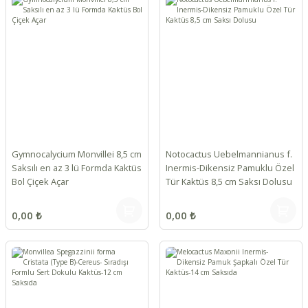
Gymnocalycium Monvillei 8,5 cm
Notocactus Uebelmannianus f.
Saksılı en az 3 lü Formda Kaktüs
Inermis-Dikensiz Pamuklu Özel
Bol Çiçek Açar
Tür Kaktüs 8,5 cm Saksı Dolusu
0,00 ₺
0,00 ₺