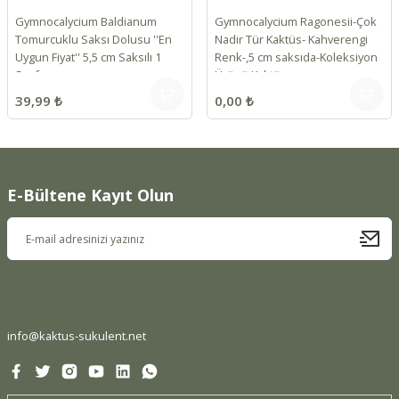
Gymnocalycium Baldianum
Gymnocalycium Ragonesii-Çok
Tomurcuklu Saksı Dolusu ''En
Nadir Tür Kaktüs- Kahverengi
Uygun Fiyat'' 5,5 cm Saksılı 1
Renk-,5 cm saksıda-Koleksiyon
Sınıf
Ürünü Kaktü
39,99 ₺
0,00 ₺
E-Bültene Kayıt Olun
info@kaktus-sukulent.net