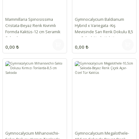
Mammillaria Spinosissima
Gymnocalycium Baldianum
Cristata-Beyaz Renk Kıvrımlı
Hybrid x Variegata -Kış
Formda Kaktüs-12 cm Seramik
Mevisinde Sarı Renk Dokulu 8,5
Saksıda
cm Saksılı Nadir Kaktüs
0,00 ₺
0,00 ₺
Gymnocalycium Mihanovichii-
Gymnocalycium Megalothele-