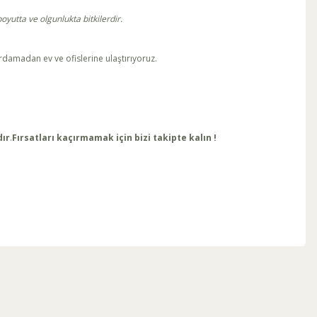
yutta ve olgunlukta bitkilerdir.
ırdamadan ev ve ofislerine ulaştırıyoruz.
dır
.
Fırsatları kaçırmamak için bizi takipte kalın !
ebilirsiniz.