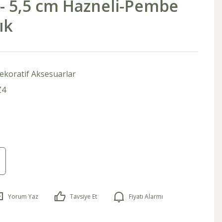
ı- 5,5 cm Hazneli-Pembe
ık
ekoratif Aksesuarlar
Z4
Yorum Yaz
Tavsiye Et
Fiyatı Alarmı