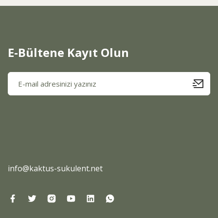
Ürün bilgilerinde hatalar bulunuyor.
Ürün fiyatı diğer sitelerden daha pahalı.
Bu ürüne benzer farklı alternatifler olmalı.
E-Bültene Kayıt Olun
info@kaktus-sukulent.net