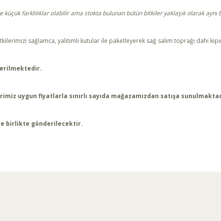
çük farklılıklar olabilir ama stokta bulunan bütün bitkiler yaklaşık olarak aynı bo
tkilerimizi sağlamca, yalıtımlı kutular ile paketleyerek sağ salim toprağı dahi kıp
erilmektedir.
lerimiz uygun fiyatlarla sınırlı sayıda mağazamızdan satışa sunulmakta
e birlikte gönderilecektir.
arda yetersiz gördüğünüz noktaları öneri formunu kullanarak tarafımıza ilet
Bu ürüne ilk yorumu siz yapın!
Yorum Yaz