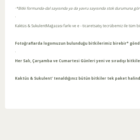
·
*Bitki formunda-dal sayısında ya da yavru sayısında stok durumuna göre kü
·
Kaktüs & SukulentMağazası farkı ve e - ticaretsatış tecrübemiz ile tüm bi
Fotoğraflarda logomuzun bulunduğu bitkilerimiz birebir* gönd
·
Her Salı, Çarşamba ve Cumartesi Günleri yeni ve sıradışı bitki
Kaktüs & Sukulent' tenaldığınız bütün bitkiler tek paket halind
Bu ürünün fiyat bilgisi, resim, ürün açıklamalarında ve diğer konul
Görüş ve önerileriniz için teşekkür ederiz.
Ürün resmi kalitesiz, bozuk veya görüntülenemiyor.
Ürün açıklamasında eksik bilgiler bulunuyor.