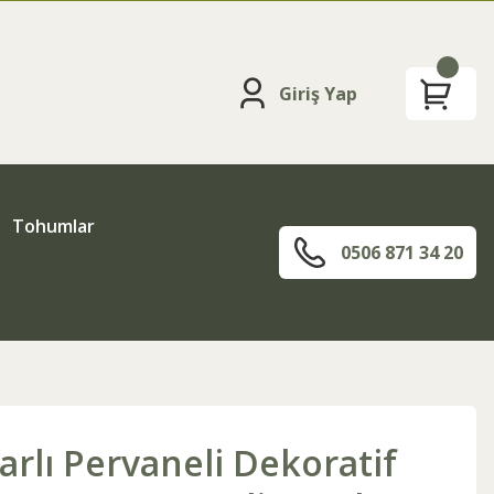
Giriş Yap
Tohumlar
0506 871 34 20
rlı Pervaneli Dekoratif