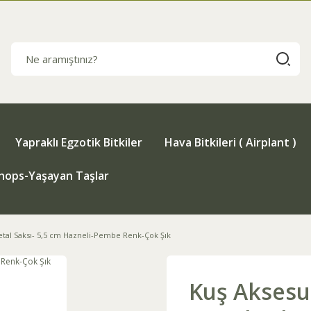
Yapraklı Egzotik Bitkiler
Hava Bitkileri ( Airplant )
thops-Yaşayan Taşlar
etal Saksı- 5,5 cm Hazneli-Pembe Renk-Çok Şık
Kuş Aksesua