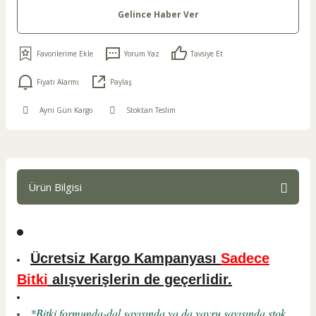
Gelince Haber Ver
Yorum Yaz
Tavsiye Et
Fiyatı Alarmı
Paylaş
Aynı Gün Kargo
Stoktan Teslim
Ürün Bilgisi
Ücretsiz Kargo Kampanyası
Sadece
Bitki
alışverişlerin de geçerlidir.
*Bitki formunda-dal sayısında ya da yavru sayısında stok