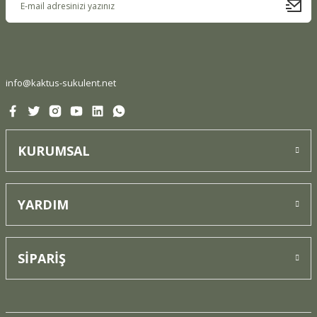
Ürün bilgilerinde hatalar bulunuyor.
Ürün fiyatı diğer sitelerden daha pahalı.
Bu ürüne benzer farklı alternatifler olmalı.
info@kaktus-sukulent.net
KURUMSAL
Gönder
YARDIM
SİPARİŞ