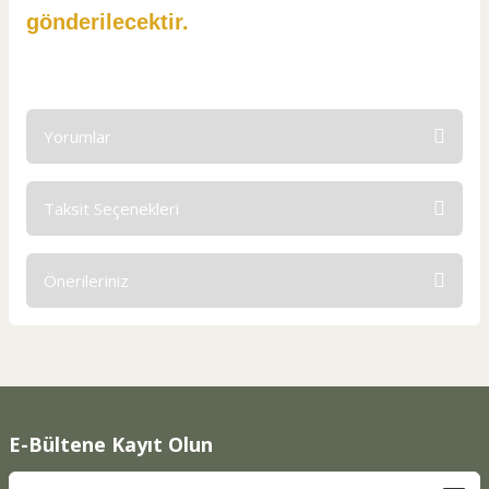
gönderilecektir.
Yorumlar
Taksit Seçenekleri
Bu ürüne ilk yorumu siz yapın!
Önerileriniz
Yorum Yaz
Bu ürünün fiyat bilgisi, resim, ürün açıklamalarında ve diğer
konularda yetersiz gördüğünüz noktaları öneri formunu
kullanarak tarafımıza iletebilirsiniz.
Görüş ve önerileriniz için teşekkür ederiz.
E-Bültene Kayıt Olun
Ürün resmi kalitesiz, bozuk veya görüntülenemiyor.
Ürün açıklamasında eksik bilgiler bulunuyor.