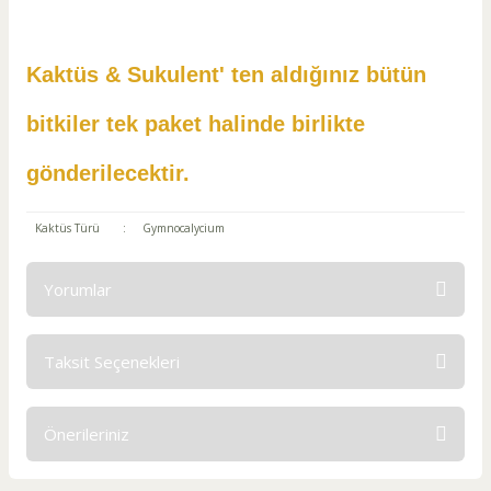
Kaktüs & Sukulent' ten aldığınız bütün
bitkiler tek paket halinde birlikte
gönderilecektir.
Kaktüs Türü
:
Gymnocalycium
Yorumlar
Taksit Seçenekleri
Bu ürüne ilk yorumu siz yapın!
Önerileriniz
Yorum Yaz
Bu ürünün fiyat bilgisi, resim, ürün açıklamalarında ve diğer