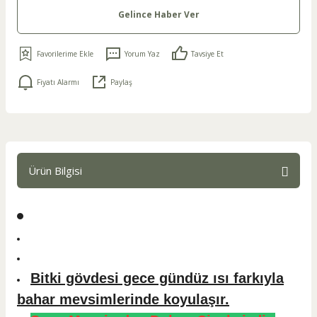
Gelince Haber Ver
Yorum Yaz
Tavsiye Et
Fiyatı Alarmı
Paylaş
Ürün Bilgisi
Bitki gövdesi gece gündüz ısı farkıyla
bahar mevsimlerinde koyulaşır.