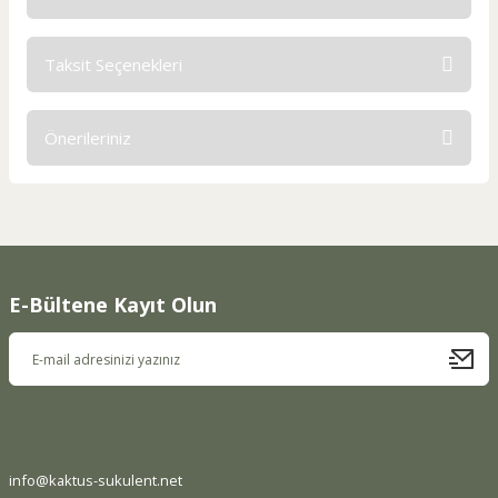
Taksit Seçenekleri
Bu ürüne ilk yorumu siz yapın!
Önerileriniz
Yorum Yaz
Bu ürünün fiyat bilgisi, resim, ürün açıklamalarında ve diğer
konularda yetersiz gördüğünüz noktaları öneri formunu
kullanarak tarafımıza iletebilirsiniz.
Görüş ve önerileriniz için teşekkür ederiz.
E-Bültene Kayıt Olun
Ürün resmi kalitesiz, bozuk veya görüntülenemiyor.
Ürün açıklamasında eksik bilgiler bulunuyor.
Ürün bilgilerinde hatalar bulunuyor.
Ürün fiyatı diğer sitelerden daha pahalı.
Bu ürüne benzer farklı alternatifler olmalı.
info@kaktus-sukulent.net