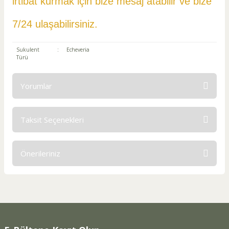
irtibat kurmak için bize mesaj atabilir ve
bize
7/24 ulaşabilirsiniz.
Sukulent
:
Echeveria
Türü
Yorumlar
Taksit Seçenekleri
Bu ürüne ilk yorumu siz yapın!
Önerileriniz
Yorum Yaz
Bu ürünün fiyat bilgisi, resim, ürün açıklamalarında ve diğer
konularda yetersiz gördüğünüz noktaları öneri formunu
kullanarak tarafımıza iletebilirsiniz.
Görüş ve önerileriniz için teşekkür ederiz.