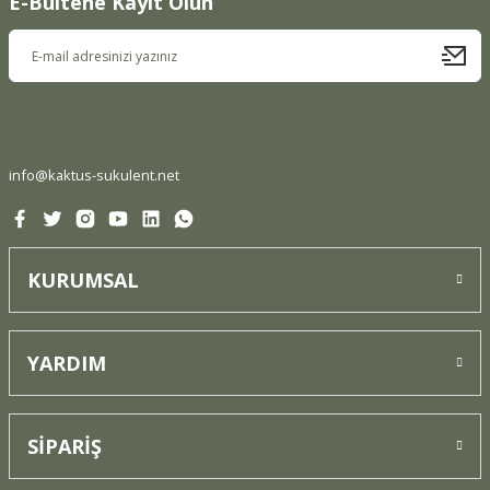
E-Bültene Kayıt Olun
Ürün resmi kalitesiz, bozuk veya görüntülenemiyor.
Ürün açıklamasında eksik bilgiler bulunuyor.
Ürün bilgilerinde hatalar bulunuyor.
Ürün fiyatı diğer sitelerden daha pahalı.
Bu ürüne benzer farklı alternatifler olmalı.
info@kaktus-sukulent.net
KURUMSAL
Gönder
YARDIM
SİPARİŞ