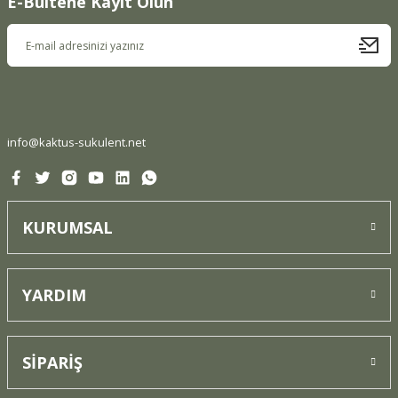
E-Bültene Kayıt Olun
Ürün resmi kalitesiz, bozuk veya görüntülenemiyor.
Ürün açıklamasında eksik bilgiler bulunuyor.
Ürün bilgilerinde hatalar bulunuyor.
Ürün fiyatı diğer sitelerden daha pahalı.
Bu ürüne benzer farklı alternatifler olmalı.
info@kaktus-sukulent.net
KURUMSAL
Gönder
YARDIM
SİPARİŞ