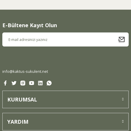
konularda yetersiz gördüğünüz noktaları öneri formunu
kullanarak tarafımıza iletebilirsiniz.
Görüş ve önerileriniz için teşekkür ederiz.
E-Bültene Kayıt Olun
Ürün resmi kalitesiz, bozuk veya görüntülenemiyor.
Ürün açıklamasında eksik bilgiler bulunuyor.
Ürün bilgilerinde hatalar bulunuyor.
Ürün fiyatı diğer sitelerden daha pahalı.
Bu ürüne benzer farklı alternatifler olmalı.
info@kaktus-sukulent.net
KURUMSAL
Gönder
YARDIM