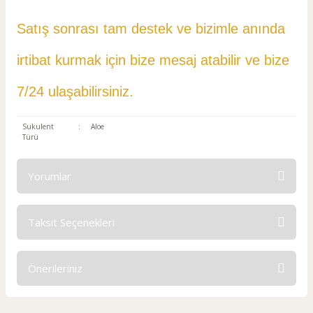
Satış sonrası tam destek ve bizimle anında
irtibat kurmak için bize mesaj atabilir ve
bize
7/24 ulaşabilirsiniz.
Sukulent
:
Aloe
Türü
Yorumlar
Taksit Seçenekleri
Bu ürüne ilk yorumu siz yapın!
Önerileriniz
Yorum Yaz
Bu ürünün fiyat bilgisi, resim, ürün açıklamalarında ve diğer