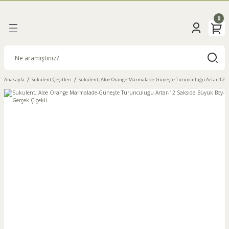
Geri Dön
0
ksesuarlar
Anasayfa
Sukulent Çeşitleri
Sukulent, Aloe Orange Marmalade-Güneşte Turunculuğu Artar-12 Sa