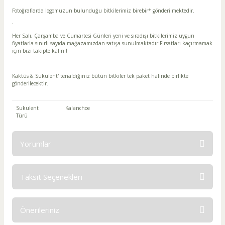
Fotoğraflarda logomuzun bulunduğu bitkilerimiz birebir* gönderilmektedir.
·
Her Salı, Çarşamba ve Cumartesi Günleri yeni ve sıradışı bitkilerimiz uygun
fiyatlarla sınırlı sayıda mağazamızdan satışa sunulmaktadır.Fırsatları kaçırmamak
için bizi takipte kalın !
Kaktüs & Sukulent' tenaldığınız bütün bitkiler tek paket halinde birlikte
gönderilecektir.
Sukulent
:
Kalanchoe
Türü
Yorumlar
Taksit Seçenekleri
fena değil
Önerileriniz
sorunsuz olarak geldi.yaprakların çoğu daha yeşil,herhalde büyüdükçe siyah