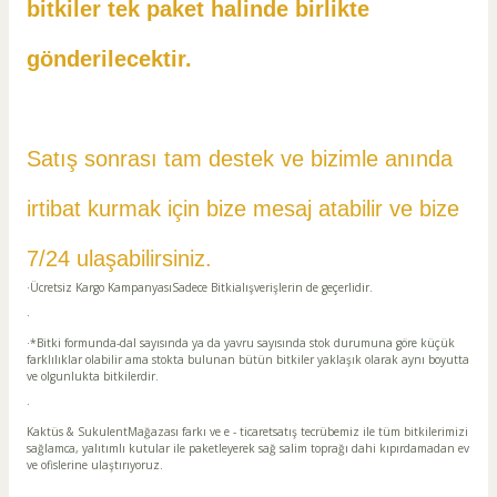
bitkiler tek paket halinde birlikte
gönderilecektir.
Satış sonrası tam destek ve bizimle anında
irtibat kurmak için bize mesaj atabilir ve
bize
7/24 ulaşabilirsiniz.
·Ücretsiz Kargo KampanyasıSadece Bitkialışverişlerin de geçerlidir.
·
·*Bitki formunda-dal sayısında ya da yavru sayısında stok durumuna göre küçük
farklılıklar olabilir ama stokta bulunan bütün bitkiler yaklaşık olarak aynı boyutta
ve olgunlukta bitkilerdir.
·
Kaktüs & SukulentMağazası farkı ve e - ticaretsatış tecrübemiz ile tüm bitkilerimizi
sağlamca, yalıtımlı kutular ile paketleyerek sağ salim toprağı dahi kıpırdamadan ev
ve ofislerine ulaştırıyoruz.