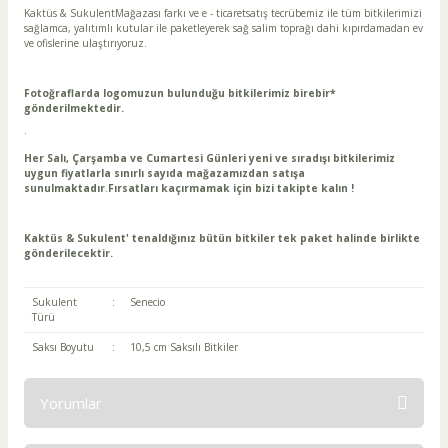
Kaktüs & SukulentMağazası farkı ve e - ticaretsatış tecrübemiz ile tüm bitkilerimizi
sağlamca, yalıtımlı kutular ile paketleyerek sağ salim toprağı dahi kıpırdamadan ev
ve ofislerine ulaştırıyoruz.
Fotoğraflarda logomuzun bulunduğu bitkilerimiz birebir*
gönderilmektedir.
·
Her Salı, Çarşamba ve Cumartesi Günleri yeni ve sıradışı bitkilerimiz
uygun fiyatlarla sınırlı sayıda mağazamızdan satışa
sunulmaktadır
.
Fırsatları kaçırmamak için bizi takipte kalın !
Kaktüs & Sukulent' tenaldığınız bütün bitkiler tek paket halinde birlikte
gönderilecektir.
Sukulent
:
Senecio
Türü
Saksı Boyutu
:
10,5 cm Saksılı Bitkiler
Yorumlar