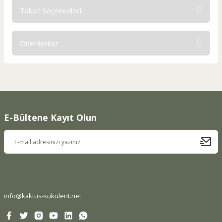
Taksit Seçenekleri
Bu ürüne ilk yorumu siz yapın!
Önerileriniz
Yorum Yaz
Bu ürünün fiyat bilgisi, resim, ürün açıklamalarında ve diğer
konularda yetersiz gördüğünüz noktaları öneri formunu
kullanarak tarafımıza iletebilirsiniz.
Görüş ve önerileriniz için teşekkür ederiz.
E-Bültene Kayıt Olun
Ürün resmi kalitesiz, bozuk veya görüntülenemiyor.
Ürün açıklamasında eksik bilgiler bulunuyor.
Ürün bilgilerinde hatalar bulunuyor.
Ürün fiyatı diğer sitelerden daha pahalı.
Bu ürüne benzer farklı alternatifler olmalı.
info@kaktus-sukulent.net