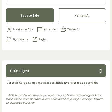
Sepete Ekle
Hemen Al
Yorum Yaz
Tavsiye Et
Fiyatı Alarmı
Paylaş
Ürün Bilgisi
·
Ücretsiz Kargo Kampanyası
Sadece Bitki
alışverişlerin de geçerlidir.
·
·
*Bitki formunda-dal sayısında ya da yavru sayısında stok durumuna göre küçük
farklılıklar olabilir ama stokta bulunan bütün bitkiler yaklaşık olarak aynı boyutta
ve olgunlukta bitkilerdir.
·