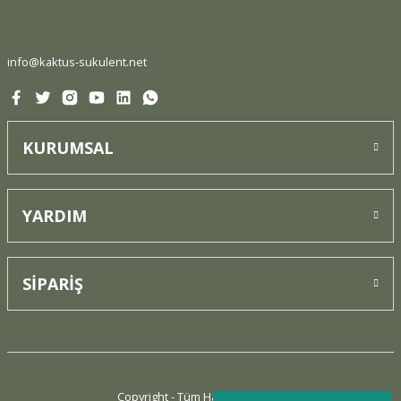
Ürün fiyatı diğer sitelerden daha pahalı.
Bu ürüne benzer farklı alternatifler olmalı.
info@kaktus-sukulent.net
KURUMSAL
Gönder
YARDIM
SİPARİŞ
Copyright - Tüm Hakları Saklıdır.