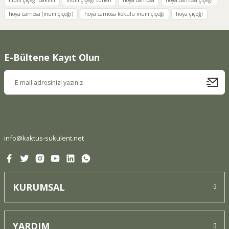
mum çiçeği bakımı
mum çiçeği türleri
hoya carnosa
hoya carnosa çiçeği
Ürün resmi kalitesiz, bozuk veya görüntülenemiyor.
hoya carnosa (mum çiçeği)
hoya carnosa kokulu mum çiçeği
hoya çiçeği
Ürün açıklamasında eksik bilgiler bulunuyor.
Ürün bilgilerinde hatalar bulunuyor.
Ürün fiyatı diğer sitelerden daha pahalı.
E-Bültene Kayıt Olun
Bu ürüne benzer farklı alternatifler olmalı.
Gönder
info@kaktus-sukulent.net
KURUMSAL
YARDIM