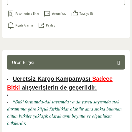
Yorum Yaz
Tavsiye Et
Fiyatı Alarmı
Paylaş
Ürün Bilgisi
Ücretsiz Kargo Kampanyası
Sadece
Bitki
alışverişlerin de geçerlidir.
*Bitki formunda-dal sayısında ya da yavru sayısında stok
durumuna göre küçük farklılıklar olabilir ama stokta bulunan
bütün bitkiler yaklaşık olarak aynı boyutta ve olgunlukta
bitkilerdir.