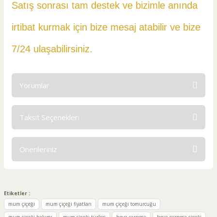
Satış sonrası tam destek ve bizimle anında
irtibat kurmak için bize mesaj atabilir ve
bize
7/24 ulaşabilirsiniz.
Yorumlar
Taksit Seçenekleri
Bu ürüne ilk yorumu siz yapın!
Önerileriniz
Yorum Yaz
Bu ürünün fiyat bilgisi, resim, ürün açıklamalarında ve diğer
konularda yetersiz gördüğünüz noktaları öneri formunu
kullanarak tarafımıza iletebilirsiniz.
Etiketler :
Görüş ve önerileriniz için teşekkür ederiz.
mum çiçeği
mum çiçeği fiyatları
mum çiçeği tomurcuğu