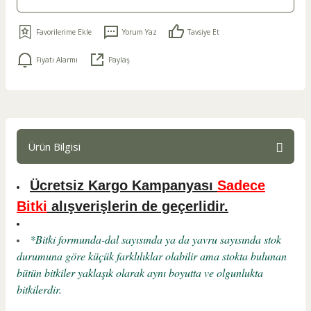
Yorum Yaz
Tavsiye Et
Fiyatı Alarmı
Paylaş
Ürün Bilgisi
Ücretsiz Kargo Kampanyası
Sadece
Bitki
alışverişlerin de geçerlidir.
*Bitki formunda-dal sayısında ya da yavru sayısında stok
durumuna göre küçük farklılıklar olabilir ama stokta bulunan
bütün bitkiler yaklaşık olarak aynı boyutta ve olgunlukta
bitkilerdir.