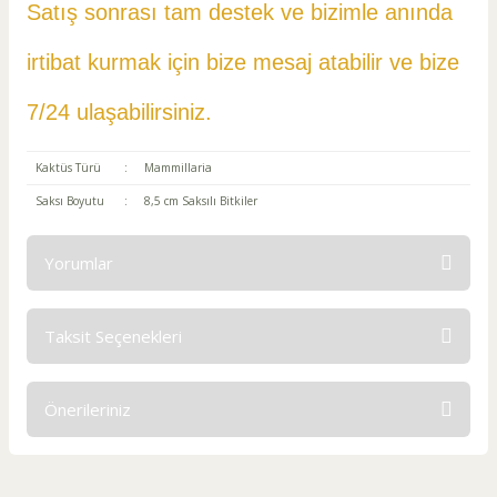
Satış sonrası tam destek ve bizimle anında
irtibat kurmak için bize mesaj atabilir ve
bize
7/24 ulaşabilirsiniz.
Kaktüs Türü
:
Mammillaria
Saksı Boyutu
:
8,5 cm Saksılı Bitkiler
Yorumlar
Taksit Seçenekleri
Bu ürüne ilk yorumu siz yapın!
Önerileriniz
Yorum Yaz
Bu ürünün fiyat bilgisi, resim, ürün açıklamalarında ve diğer
konularda yetersiz gördüğünüz noktaları öneri formunu