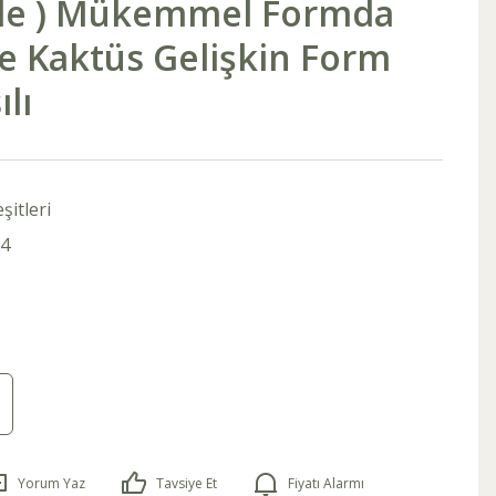
ele ) Mükemmel Formda
ite Kaktüs Gelişkin Form
lı
şitleri
4
Yorum Yaz
Tavsiye Et
Fiyatı Alarmı