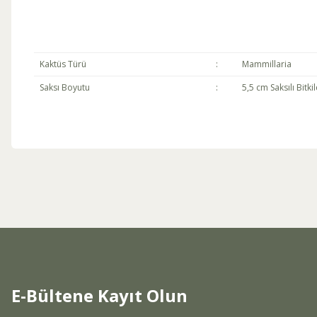
Kaktüs Türü
:
Mammillaria
Saksı Boyutu
:
5,5 cm Saksılı Bitkil
Bu ürünün fiyat bilgisi, resim, ürün açıklamalarında ve diğer konul
Görüş ve önerileriniz için teşekkür ederiz.
Ürün resmi kalitesiz, bozuk veya görüntülenemiyor.
Ürün açıklamasında eksik bilgiler bulunuyor.
Ürün bilgilerinde hatalar bulunuyor.
Ürün fiyatı diğer sitelerden daha pahalı.
Bu ürüne benzer farklı alternatifler olmalı.
E-Bültene Kayıt Olun