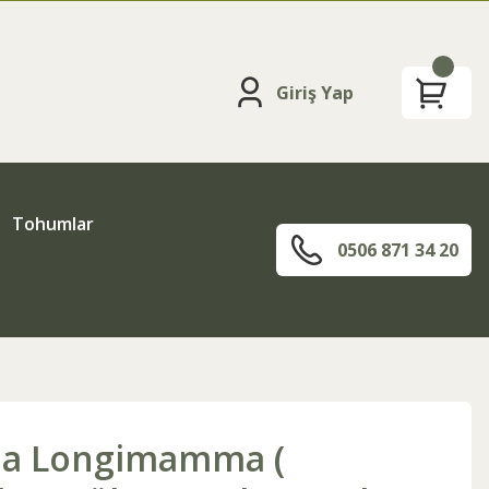
Giriş Yap
Tohumlar
0506 871 34 20
ia Longimamma (