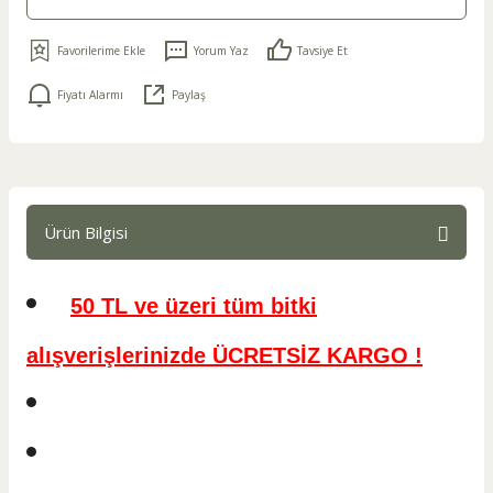
Yorum Yaz
Tavsiye Et
Fiyatı Alarmı
Paylaş
Ürün Bilgisi
50 TL ve üzeri tüm bitki
alışverişlerinizde ÜCRETSİZ KARGO !