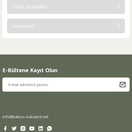
Taksit Seçenekleri
Bu ürüne ilk yorumu siz yapın!
Önerileriniz
Yorum Yaz
Bu ürünün fiyat bilgisi, resim, ürün açıklamalarında ve diğer
konularda yetersiz gördüğünüz noktaları öneri formunu
kullanarak tarafımıza iletebilirsiniz.
Görüş ve önerileriniz için teşekkür ederiz.
E-Bültene Kayıt Olun
Ürün resmi kalitesiz, bozuk veya görüntülenemiyor.
Ürün açıklamasında eksik bilgiler bulunuyor.
Ürün bilgilerinde hatalar bulunuyor.
Ürün fiyatı diğer sitelerden daha pahalı.
Bu ürüne benzer farklı alternatifler olmalı.
info@kaktus-sukulent.net