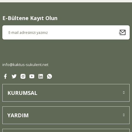
Görüş ve önerileriniz için teşekkür ederiz.
E-Bültene Kayıt Olun
Ürün resmi kalitesiz, bozuk veya görüntülenemiyor.
Ürün açıklamasında eksik bilgiler bulunuyor.
Ürün bilgilerinde hatalar bulunuyor.
Ürün fiyatı diğer sitelerden daha pahalı.
Bu ürüne benzer farklı alternatifler olmalı.
info@kaktus-sukulent.net
KURUMSAL
Gönder
YARDIM