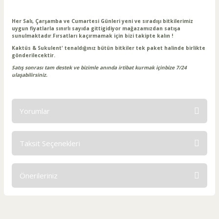
Her Salı, Çarşamba ve Cumartesi Günleri yeni ve sıradışı bitkilerimiz
uygun fiyatlarla sınırlı sayıda gittigidiyor mağazamızdan satışa
sunulmaktadır
.
Fırsatları kaçırmamak için bizi takipte kalın !
Kaktüs & Sukulent' tenaldığınız bütün bitkiler tek paket halinde birlikte
gönderilecektir.
Satış sonrası tam destek ve bizimle anında irtibat kurmak içinbize 7/24
ulaşabilirsiniz.
Yorumlar
Taksit Seçenekleri
Bu ürüne ilk yorumu siz yapın!
Önerileriniz
Yorum Yaz
Bu ürünün fiyat bilgisi, resim, ürün açıklamalarında ve diğer
konularda yetersiz gördüğünüz noktaları öneri formunu
kullanarak tarafımıza iletebilirsiniz.