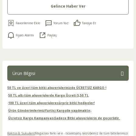
Gelince Haber Ver
Yorum Yaz
Tavsiye Et
Fiyatı Alarmı
Paylaş
Ürün Bilgisi
50 TL ve üzeri tüm bitki alışverişlerinizde ÜCRETSİZ KARGO !
·
50 TL altı tüm alışverişlerde Kargo Ücreti 5,50 TL
·
100 TL üzeri tüm alışverişleresürpriz bitki hediyeler!
·
Ürün GönderimlerimizYurtiçi Kargoile yapılmaktır,
·
Ücretsiz Kargo KampanyasıSadece Bitki alışverişlerin de geçerlidir.
Kaktüs & Sukulent
Mağazası farkı ve e - ticaretsatış tecrübemiz ile tüm bitkilerimizi