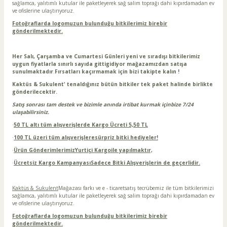
sağlamca, yalıtımlı kutular ile paketleyerek sağ salim toprağı dahi kıpırdamadan ev
ve ofislerine ulaştırıyoruz.
Fotoğraflarda logomuzun bulunduğu bitkilerimiz birebir
gönderilmektedir.
Her Salı, Çarşamba ve Cumartesi Günleri yeni ve sıradışı bitkilerimiz
uygun fiyatlarla sınırlı sayıda gittigidiyor mağazamızdan satışa
sunulmaktadır
.
Fırsatları kaçırmamak için bizi takipte kalın !
Kaktüs & Sukulent' tenaldığınız bütün bitkiler tek paket halinde birlikte
gönderilecektir.
Satış sonrası tam destek ve bizimle anında irtibat kurmak içinbize 7/24
ulaşabilirsiniz.
·
50 TL altı tüm alışverişlerde Kargo Ücreti 5,50 TL
·
100 TL üzeri tüm alışverişleresürpriz bitki hediyeler!
·
Ürün GönderimlerimizYurtiçi Kargoile yapılmaktır,
·
Ücretsiz Kargo KampanyasıSadece Bitki Alışverişlerin de geçerlidir.
Kaktüs & Sukulent
Mağazası farkı ve e - ticaretsatış tecrübemiz ile tüm bitkilerimizi
sağlamca, yalıtımlı kutular ile paketleyerek sağ salim toprağı dahi kıpırdamadan ev
ve ofislerine ulaştırıyoruz.
Fotoğraflarda logomuzun bulunduğu bitkilerimiz birebir
gönderilmektedir.