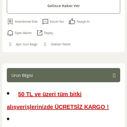
Gelince Haber Ver
Yorum Yaz
Tavsiye Et
Fiyatı Alarmı
Paylaş
Aynı Gün Kargo
Stoktan Teslim
Ürün Bilgisi
50 TL ve üzeri tüm bitki
alışverişlerinizde ÜCRETSİZ KARGO !