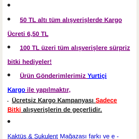
50 TL altı tüm alışverişlerde Kargo
Ücreti 6,50 TL
100 TL üzeri tüm alışverişlere sürpriz
bitki hediyeler!
Ürün Gönderimlerimiz
Yurtiçi
Kargo
ile yapılmaktır,
Ücretsiz Kargo Kampanyası
Sadece
Bitki
alışverişlerin de geçerlidir.
Kaktüs & Sukulent
Mağazası farkı ve e -