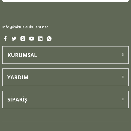
Ürün fiyatı diğer sitelerden daha pahalı.
Bu ürüne benzer farklı alternatifler olmalı.
info@kaktus-sukulent.net
KURUMSAL
Gönder
YARDIM
SİPARİŞ