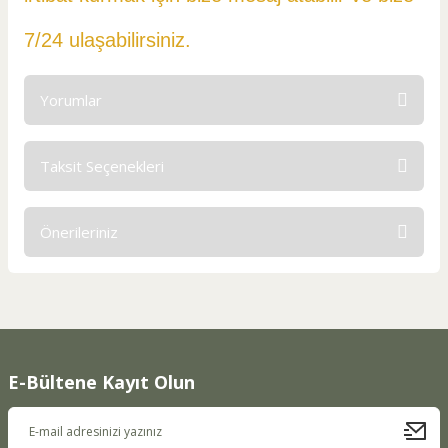
7/24 ulaşabilirsiniz.
Yorumlar
Taksit Seçenekleri
Bu ürüne ilk yorumu siz yapın!
Önerileriniz
Yorum Yaz
Bu ürünün fiyat bilgisi, resim, ürün açıklamalarında ve diğer
konularda yetersiz gördüğünüz noktaları öneri formunu
kullanarak tarafımıza iletebilirsiniz.
Görüş ve önerileriniz için teşekkür ederiz.
E-Bültene Kayıt Olun
Ürün resmi kalitesiz, bozuk veya görüntülenemiyor.
Ürün açıklamasında eksik bilgiler bulunuyor.
Ürün bilgilerinde hatalar bulunuyor.