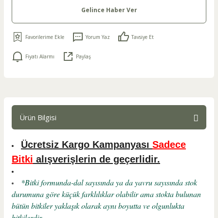
Gelince Haber Ver
Yorum Yaz
Tavsiye Et
Fiyatı Alarmı
Paylaş
Ürün Bilgisi
Ücretsiz Kargo Kampanyası
Sadece
Bitki
alışverişlerin de geçerlidir.
*Bitki formunda-dal sayısında ya da yavru sayısında stok
durumuna göre küçük farklılıklar olabilir ama stokta bulunan
bütün bitkiler yaklaşık olarak aynı boyutta ve olgunlukta
bitkilerdir.