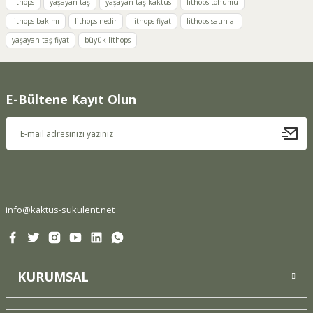
lithops
yaşayan taş
yaşayan taş kaktüs
lithops tohumu
lithops bakımı
lithops nedir
lithops fiyat
lithops satın al
Ürün resmi kalitesiz, bozuk veya görüntülenemiyor.
yaşayan taş fiyat
büyük lithops
Ürün açıklamasında eksik bilgiler bulunuyor.
Ürün bilgilerinde hatalar bulunuyor.
Ürün fiyatı diğer sitelerden daha pahalı.
E-Bültene Kayıt Olun
Bu ürüne benzer farklı alternatifler olmalı.
Gönder
info@kaktus-sukulent.net
KURUMSAL