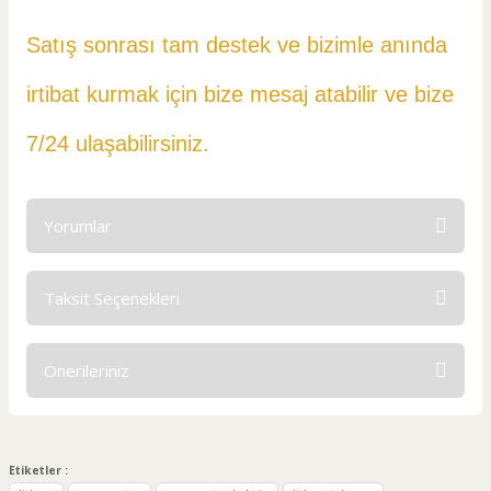
Satış sonrası tam destek ve bizimle anında
irtibat kurmak için bize mesaj atabilir ve
bize
7/24 ulaşabilirsiniz.
Yorumlar
Taksit Seçenekleri
Bu ürüne ilk yorumu siz yapın!
Önerileriniz
Yorum Yaz
Bu ürünün fiyat bilgisi, resim, ürün açıklamalarında ve diğer
konularda yetersiz gördüğünüz noktaları öneri formunu
kullanarak tarafımıza iletebilirsiniz.
Etiketler :
Görüş ve önerileriniz için teşekkür ederiz.