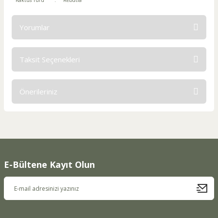
Kaktüs Türü
:
Rebutia
Yorumlar
Taksit Seçenekleri
Bu ürüne ilk yorumu siz yapın!
Önerileriniz
Yorum Yaz
Bu ürünün fiyat bilgisi, resim, ürün açıklamalarında ve diğer
konularda yetersiz gördüğünüz noktaları öneri formunu
kullanarak tarafımıza iletebilirsiniz.
Görüş ve önerileriniz için teşekkür ederiz.
E-Bültene Kayıt Olun
Ürün resmi kalitesiz, bozuk veya görüntülenemiyor.
Ürün açıklamasında eksik bilgiler bulunuyor.
Ürün bilgilerinde hatalar bulunuyor.
Ürün fiyatı diğer sitelerden daha pahalı.