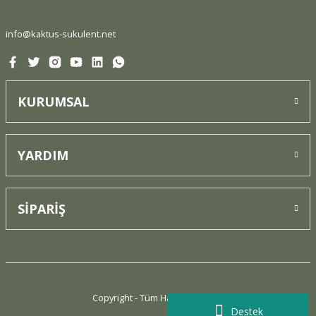
Bu ürüne benzer farklı alternatifler olmalı.
info@kaktus-sukulent.net
KURUMSAL
Gönder
YARDIM
SİPARİŞ
Copyright - Tüm Hakları Saklıdır.
Destek