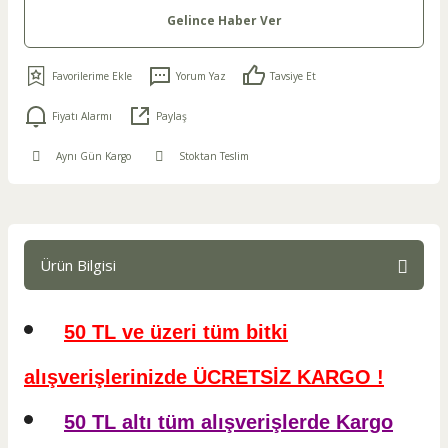
Gelince Haber Ver
Yorum Yaz
Tavsiye Et
Fiyatı Alarmı
Paylaş
Aynı Gün Kargo
Stoktan Teslim
Ürün Bilgisi
50 TL ve üzeri tüm bitki
alışverişlerinizde ÜCRETSİZ KARGO !
50 TL altı tüm alışverişlerde Kargo