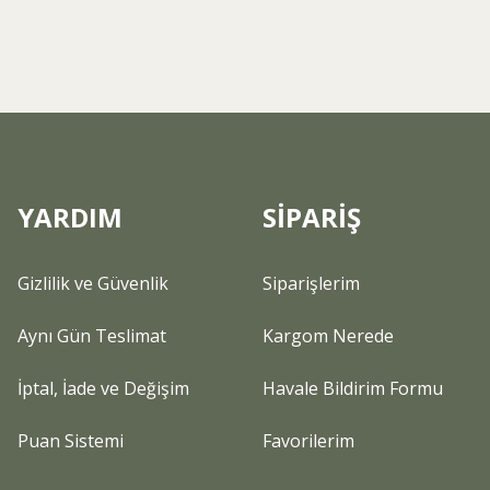
ür. Ülkemizde ev ofis ortamlarında bulunan kaktüsler ayda iki veya üç
a yada nem ölçer ile kontrol etmek en iyisidir. Kaktüsler, sulamalar
masını sağladığınızdan emin olun, Kaktüsler kök çürümesine karşı
zalmalıdır.
bir şekilde fotosentez yapabilir.Kaktüslerinizi temizlerken ayrıcagöz ile
ır, ancak erken aşamalarda yakaladığınızdan emin olmak için düzenli
rına ve sulama gereksinimlerine dikkat ederseniz, uzun ve mutlu bir
YARDIM
SİPARİŞ
Gizlilik ve Güvenlik
Siparişlerim
Aynı Gün Teslimat
Kargom Nerede
İptal, İade ve Değişim
Havale Bildirim Formu
Puan Sistemi
Favorilerim