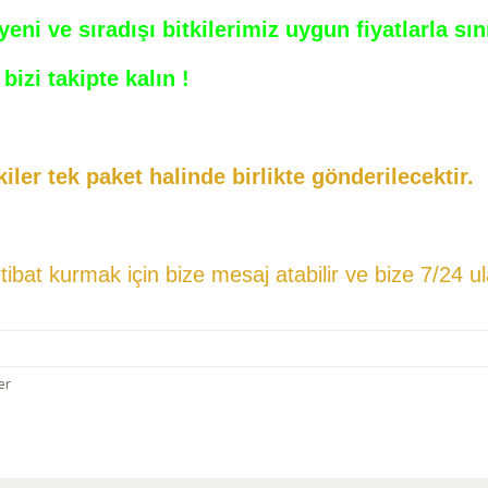
ni ve sıradışı bitkilerimiz uygun fiyatlarla sı
bizi takipte kalın !
iler tek paket halinde birlikte gönderilecektir.
ibat kurmak için bize mesaj atabilir ve
bize 7/24 ula
er
arda yetersiz gördüğünüz noktaları öneri formunu kullanarak tarafımıza ilet
r ortamda sağlıklı olarak yetişebilirler. Bu çöl güzellikleri yüksek ışık koşullar
.