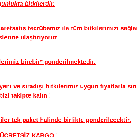
unlukta bitkilerdir.
aretsatış tecrübemiz ile tüm bitkilerimizi sağla
lerine ulaştırıyoruz.
erimiz birebir* gönderilmektedir.
ni ve sıradışı bitkilerimiz uygun fiyatlarla sı
izi takipte kalın !
ler tek paket halinde birlikte gönderilecektir.
zde ÜCRETSİZ KARGO !