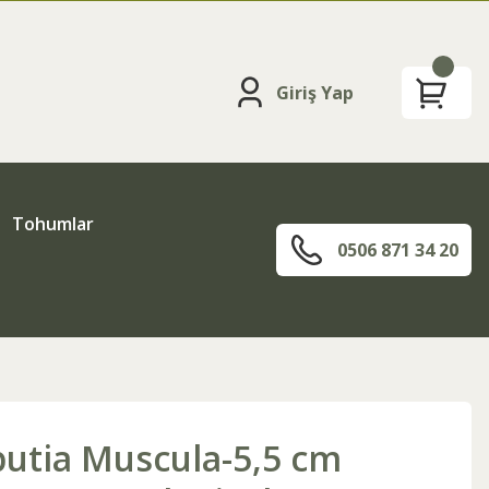
Giriş Yap
Tohumlar
0506 871 34 20
butia Muscula-5,5 cm