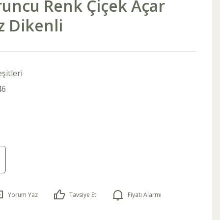
runcu Renk Çiçek Açar
 Dikenli
şitleri
46
Yorum Yaz
Tavsiye Et
Fiyatı Alarmı