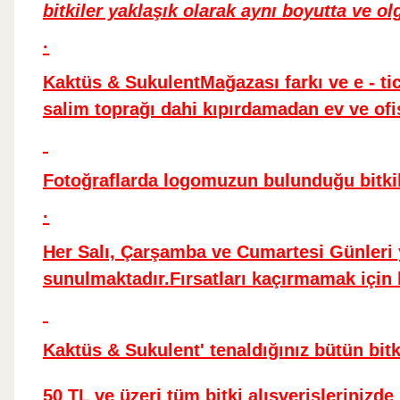
bitkiler yaklaşık olarak aynı boyutta ve olg
·
Kaktüs & SukulentMağazası farkı ve e - tic
salim toprağı dahi kıpırdamadan ev ve ofis
Fotoğraflarda logomuzun bulunduğu bitkil
·
Her Salı, Çarşamba ve Cumartesi Günleri ye
sunulmaktadır
.
Fırsatları kaçırmamak için b
Kaktüs & Sukulent' tenaldığınız bütün bitki
50 TL ve üzeri tüm bitki alışverişlerini