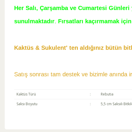
Her Salı, Çarşamba ve Cumartesi Günleri ye
sunulmaktadır
.
Fırsatları kaçırmamak için 
Kaktüs & Sukulent' ten aldığınız bütün bitk
Satış sonrası tam destek ve bizimle anında irt
Kaktüs Türü
:
Rebutia
Saksı Boyutu
:
5,5 cm Saksılı Bitkil
Bu ürünün fiyat bilgisi, resim, ürün açıklamalarında ve diğer konul
Kaktüsler genel olarak, minimum su, bol miktarda ışık ile sıcak ve kuru bi
güneş ışığını alacağı bir pencere yakınına yerleştirmek en ideal tercihtir
Görüş ve önerileriniz için teşekkür ederiz.