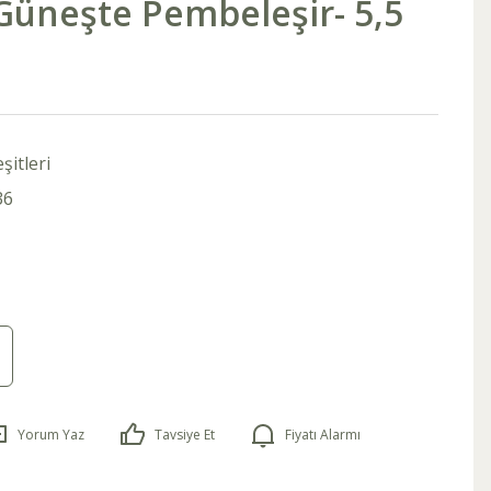
Güneşte Pembeleşir- 5,5
şitleri
36
Yorum Yaz
Tavsiye Et
Fiyatı Alarmı