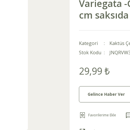
Variegata -
cm saksıda
Kategori
Kaktüs Çe
Stok Kodu
JNQRVW
29,99 ₺
Gelince Haber Ver