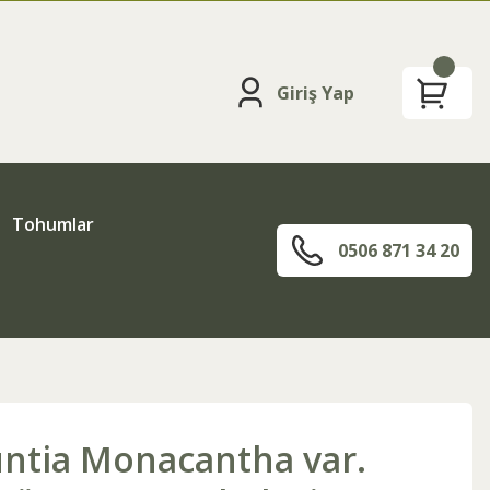
Giriş Yap
Tohumlar
0506 871 34 20
ntia Monacantha var.