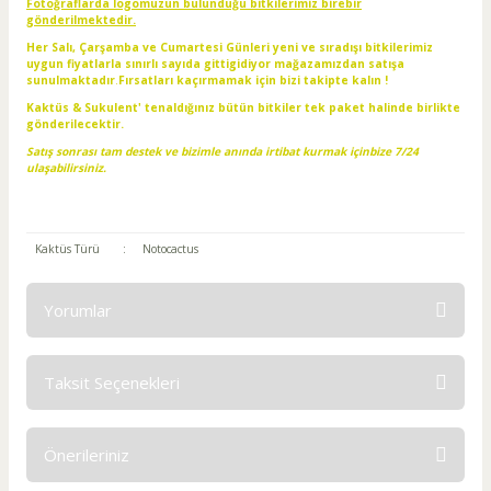
Fotoğraflarda logomuzun bulunduğu bitkilerimiz birebir
gönderilmektedir.
Her Salı, Çarşamba ve Cumartesi Günleri yeni ve sıradışı bitkilerimiz
uygun fiyatlarla sınırlı sayıda gittigidiyor mağazamızdan satışa
sunulmaktadır
.
Fırsatları kaçırmamak için bizi takipte kalın !
Kaktüs & Sukulent' tenaldığınız bütün bitkiler tek paket halinde birlikte
gönderilecektir.
Satış sonrası tam destek ve bizimle anında irtibat kurmak içinbize 7/24
ulaşabilirsiniz.
Kaktüs Türü
:
Notocactus
Yorumlar
Taksit Seçenekleri
Bu ürüne ilk yorumu siz yapın!
Önerileriniz
Yorum Yaz