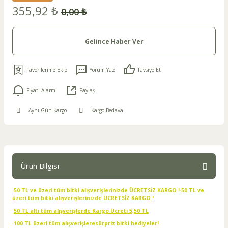
355,92 ₺
0,00 ₺
Gelince Haber Ver
Yorum Yaz
Tavsiye Et
Fiyatı Alarmı
Paylaş
Aynı Gün Kargo
Kargo Bedava
Ürün Bilgisi
·
50 TL ve üzeri tüm bitki alışverişlerinizde ÜCRETSİZ KARGO !
·
50 TL ve
üzeri tüm bitki alışverişlerinizde ÜCRETSİZ KARGO !
·
50 TL altı tüm alışverişlerde Kargo Ücreti 5,50 TL
·
100 TL üzeri tüm alışverişleresürpriz bitki hediyeler!