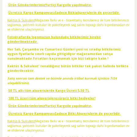
·
Ürün GönderimlerimizYurtiçi Kargoile yapılmaktır,
·
Ücretsiz Kargo KampanyasıSadece Bitkialışverişlerin de geçerlidir.
Kaktüs & Sukulent
Mağazası farkı ve e - ticaretsatış tecrübemiz ile tüm bitkilerimizi
sağlamca, yalıtımlı kutular ile paketleyerek sağ salim toprağı dahi kıpırdamadan ev
ve ofislerine ulaştırıyoruz.
Fotoğraflarda logomuzun bulunduğu bitkilerimiz birebir
gönderilmektedir.
Her Salı, Çarşamba ve Cumartesi Günleri yeni ve sıradışı bitkilerimiz
uygun fiyatlarla sınırlı sayıda gittigidiyor mağazamızdan satışa
sunulmaktadır
.
Fırsatları kaçırmamak için bizi takipte kalın !
Kaktüs & Sukulent' tenaldığınız bütün bitkiler tek paket halinde birlikte
gönderilecektir.
Satış sonrası tam destek ve bizimle anında irtibat kurmak içinbize 7/24
ulaşabilirsiniz.
·
50 TL altı tüm alışverişlerde Kargo Ücreti 5,50 TL
·
100 TL üzeri tüm alışverişleresürpriz bitki hediyeler!
·
Ürün GönderimlerimizYurtiçi Kargoile yapılmaktır,
·
Ücretsiz Kargo KampanyasıSadece Bitki Alışverişlerin de geçerlidir.
Kaktüs & Sukulent
Mağazası farkı ve e - ticaretsatış tecrübemiz ile tüm bitkilerimizi
sağlamca, yalıtımlı kutular ile paketleyerek sağ salim toprağı dahi kıpırdamadan ev
ve ofislerine ulaştırıyoruz.