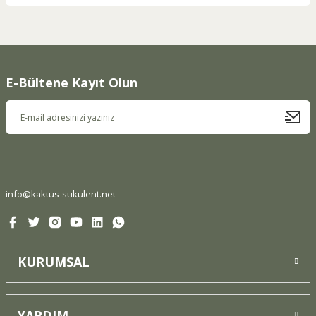
Bu ürünün fiyat bilgisi, resim, ürün açıklamalarında ve diğer
konularda yetersiz gördüğünüz noktaları öneri formunu
kullanarak tarafımıza iletebilirsiniz.
Görüş ve önerileriniz için teşekkür ederiz.
E-Bültene Kayıt Olun
Ürün resmi kalitesiz, bozuk veya görüntülenemiyor.
Ürün açıklamasında eksik bilgiler bulunuyor.
Ürün bilgilerinde hatalar bulunuyor.
Ürün fiyatı diğer sitelerden daha pahalı.
Bu ürüne benzer farklı alternatifler olmalı.
info@kaktus-sukulent.net
KURUMSAL
Gönder
YARDIM