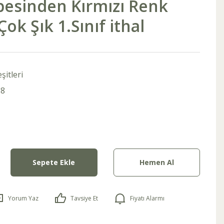
pesinden Kırmızı Renk
ok Şık 1.Sınıf ithal
şitleri
Z8
Sepete Ekle
Hemen Al
Yorum Yaz
Tavsiye Et
Fiyatı Alarmı