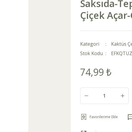
Saksıda-Te
Çiçek Açar-Ç
Kategori
Kaktüs Çe
Stok Kodu
EFKQTU
74,99 ₺