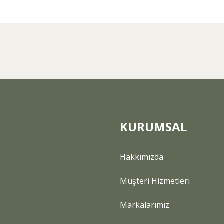
arda yetersiz gördüğünüz noktaları öneri formunu kullanarak tarafımıza ilet
Bu ürüne ilk yorumu siz yapın!
Yorum Yaz
KURUMSAL
Hakkımızda
Gönder
Müşteri Hizmetleri
Markalarımız