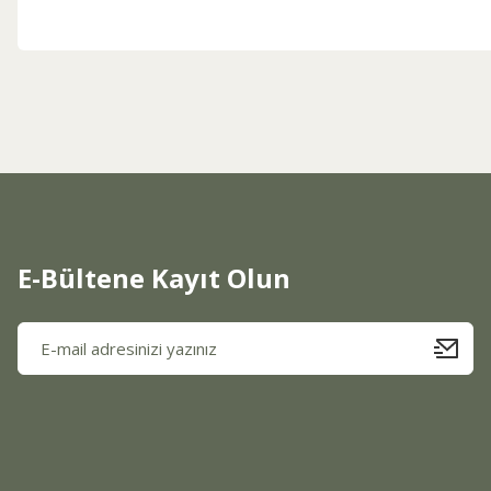
Bu ürünün fiyat bilgisi, resim, ürün açıklamalarında ve diğer konul
Görüş ve önerileriniz için teşekkür ederiz.
Ürün resmi kalitesiz, bozuk veya görüntülenemiyor.
Ürün açıklamasında eksik bilgiler bulunuyor.
Ürün bilgilerinde hatalar bulunuyor.
Ürün fiyatı diğer sitelerden daha pahalı.
Bu ürüne benzer farklı alternatifler olmalı.
E-Bültene Kayıt Olun