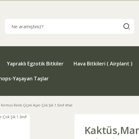
Yapraklı Egzotik Bitkiler
Hava Bitkileri ( Airplant )
thops-Yaşayan Taşlar
ırmızı Renk Çiçek Açar-Çok Şık 1.Sınıf ithal
Kaktüs,Mam