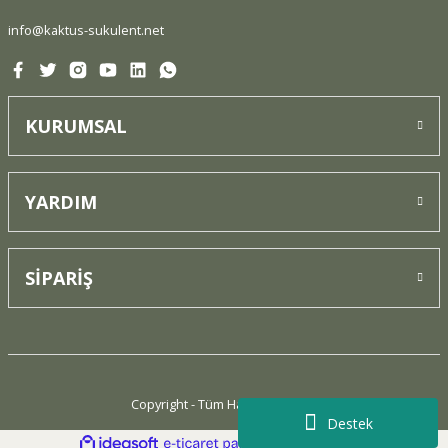
info@kaktus-sukulent.net
KURUMSAL
Gönder
YARDIM
SİPARİŞ
Copyright - Tüm Hakları Saklıdır.
Destek
ideasoft
ile
e-