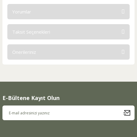
Yorumlar
Taksit Seçenekleri
Bu ürüne ilk yorumu siz yapın!
Önerileriniz
Yorum Yaz
Bu ürünün fiyat bilgisi, resim, ürün açıklamalarında ve diğer
konularda yetersiz gördüğünüz noktaları öneri formunu
kullanarak tarafımıza iletebilirsiniz.
Görüş ve önerileriniz için teşekkür ederiz.
E-Bültene Kayıt Olun
Ürün resmi kalitesiz, bozuk veya görüntülenemiyor.
Ürün açıklamasında eksik bilgiler bulunuyor.
Ürün bilgilerinde hatalar bulunuyor.
Ürün fiyatı diğer sitelerden daha pahalı.
Bu ürüne benzer farklı alternatifler olmalı.