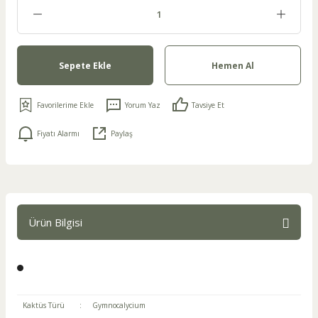
Sepete Ekle
Hemen Al
Yorum Yaz
Tavsiye Et
Fiyatı Alarmı
Paylaş
Ürün Bilgisi
Kaktüs Türü
:
Gymnocalycium