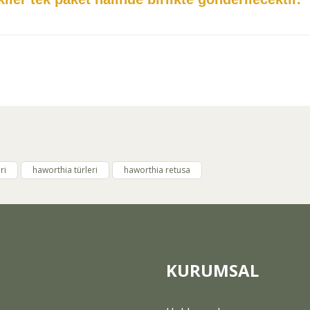
arda yetersiz gördüğünüz noktaları öneri formunu kullanarak tarafımıza ilet
Bu ürüne ilk yorumu siz yapın!
Yorum Yaz
ri
haworthia türleri
haworthia retusa
KURUMSAL