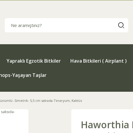
Yapraklı Egzotik Bitkiler
Hava Bitkileri ( Airplant )
thops-Yaşayan Taşlar
rünümlü -Simetrik- 5,5 cm saksıda-Teraryum, Kaktüs
Haworthia 