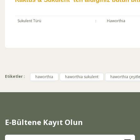
Sukulent Türü
:
Haworthia
Bu ürünün fiyat bilgisi, resim, ürün açıklamalarında ve diğer konul
Görüş ve önerileriniz için teşekkür ederiz.
Ürün resmi kalitesiz, bozuk veya görüntülenemiyor.
Ürün açıklamasında eksik bilgiler bulunuyor.
Etiketler :
haworthia
haworthia sukulent
haworthia çeşitle
Ürün bilgilerinde hatalar bulunuyor.
Ürün fiyatı diğer sitelerden daha pahalı.
Bu ürüne benzer farklı alternatifler olmalı.
E-Bültene Kayıt Olun