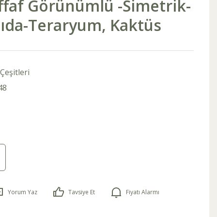
ffaf Görünümlü -Simetrik-
sıda-Teraryum, Kaktüs
Çeşitleri
48
Yorum Yaz
Tavsiye Et
Fiyatı Alarmı