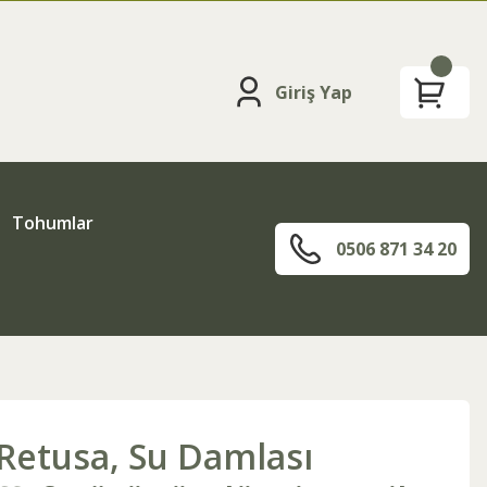
Giriş Yap
Tohumlar
0506 871 34 20
Retusa, Su Damlası