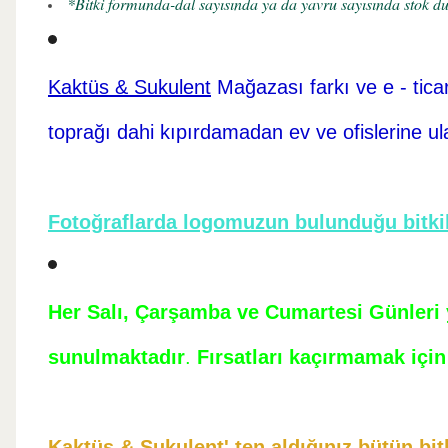
*Bitki formunda-dal sayısında ya da yavru sayısında stok dur
Kaktüs & Sukulent
Mağazası farkı ve e - tica
toprağı dahi kıpırdamadan ev ve ofislerine ul
Fotoğraflarda logomuzun bulunduğu bitkil
Her Salı, Çarşamba ve Cumartesi Günleri ye
sunulmaktadır
.
Fırsatları kaçırmamak için 
Kaktüs & Sukulent' ten aldığınız bütün bitk