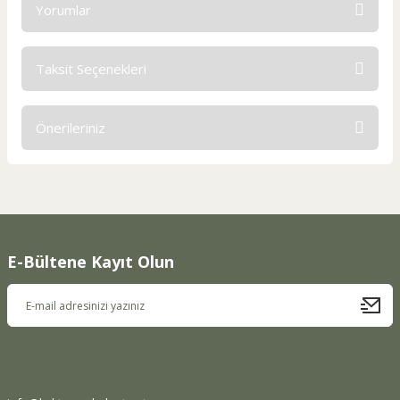
Yorumlar
Taksit Seçenekleri
Bu ürüne ilk yorumu siz yapın!
Önerileriniz
Yorum Yaz
Bu ürünün fiyat bilgisi, resim, ürün açıklamalarında ve diğer
konularda yetersiz gördüğünüz noktaları öneri formunu
kullanarak tarafımıza iletebilirsiniz.
Görüş ve önerileriniz için teşekkür ederiz.
E-Bültene Kayıt Olun
Ürün resmi kalitesiz, bozuk veya görüntülenemiyor.
Ürün açıklamasında eksik bilgiler bulunuyor.
Ürün bilgilerinde hatalar bulunuyor.
Ürün fiyatı diğer sitelerden daha pahalı.
Bu ürüne benzer farklı alternatifler olmalı.