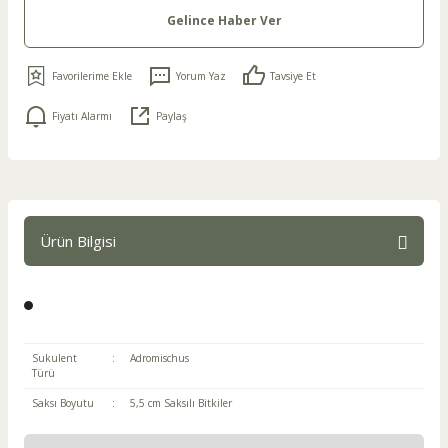
Gelince Haber Ver
Yorum Yaz
Tavsiye Et
Fiyatı Alarmı
Paylaş
Ürün Bilgisi
Sukulent
:
Adromischus
Türü
Saksı Boyutu
:
5,5 cm Saksılı Bitkiler