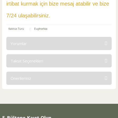
irtibat kurmak için bize mesaj atabilir ve
bize
7/24 ulaşabilirsiniz.
Kaktüs Türü
:
Euphorbia
Yorumlar
Taksit Seçenekleri
Bu ürüne ilk yorumu siz yapın!
Önerileriniz
Yorum Yaz
Bu ürünün fiyat bilgisi, resim, ürün açıklamalarında ve diğer
konularda yetersiz gördüğünüz noktaları öneri formunu
kullanarak tarafımıza iletebilirsiniz.
Görüş ve önerileriniz için teşekkür ederiz.
E-Bültene Kayıt Olun