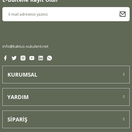
Ürün resmi kalitesiz, bozuk veya görüntülenemiyor.
Ürün açıklamasında eksik bilgiler bulunuyor.
Ürün bilgilerinde hatalar bulunuyor.
Ürün fiyatı diğer sitelerden daha pahalı.
Bu ürüne benzer farklı alternatifler olmalı.
info@kaktus-sukulent.net
KURUMSAL
Gönder
YARDIM
SİPARİŞ