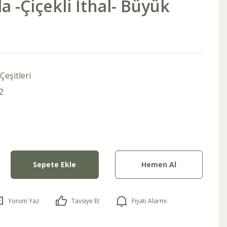
a -Çiçekli İthal- Büyük
Çeşitleri
2
Sepete Ekle
Hemen Al
Yorum Yaz
Tavsiye Et
Fiyatı Alarmı