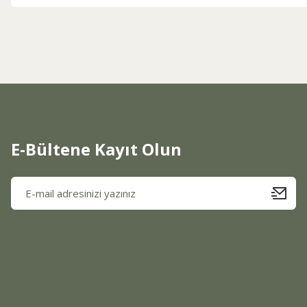
Görüş ve önerileriniz için teşekkür ederiz.
Ürün resmi kalitesiz, bozuk veya görüntülenemiyor.
Ürün açıklamasında eksik bilgiler bulunuyor.
Ürün bilgilerinde hatalar bulunuyor.
Ürün fiyatı diğer sitelerden daha pahalı.
Bu ürüne benzer farklı alternatifler olmalı.
E-Bültene Kayıt Olun