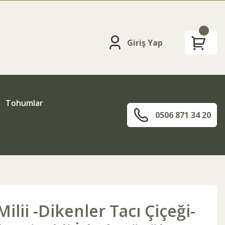
Giriş Yap
Tohumlar
0506 871 34 20
ilii -Dikenler Tacı Çiçeği-