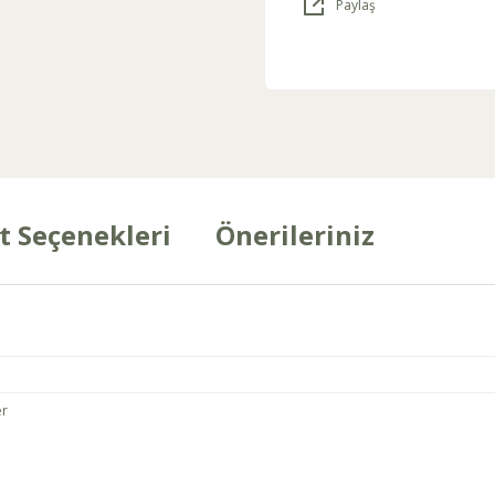
Paylaş
t Seçenekleri
Önerileriniz
er
arda yetersiz gördüğünüz noktaları öneri formunu kullanarak tarafımıza ilet