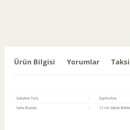
Ürün Bilgisi
Yorumlar
Taksi
Sukulent Türü
:
Euphorbia
Saksı Boyutu
:
12 cm Saksılı Bitkil
Bu ürünün fiyat bilgisi, resim, ürün açıklamalarında ve diğer konul