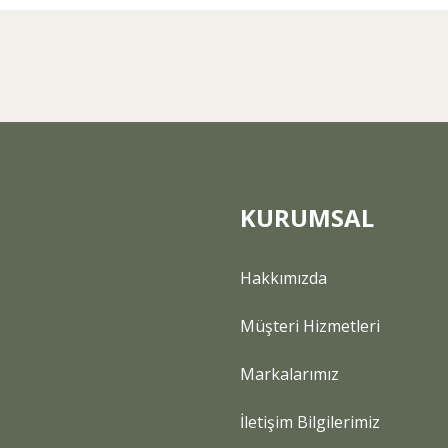
Bu ürüne ilk yorumu siz yapın!
Yorum Yaz
KURUMSAL
Hakkımızda
Gönder
Müşteri Hizmetleri
Markalarımız
İletişim Bilgilerimiz