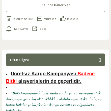
Gelince Haber Ver
Yorum Yaz
Tavsiye Et
Fiyatı Alarmı
Paylaş
Ürün Bilgisi
Ücretsiz Kargo Kampanyası
Sadece
Bitki
alışverişlerin de geçerlidir.
*Bitki formunda-dal sayısında ya da yavru sayısında stok
durumuna göre küçük farklılıklar olabilir ama stokta bulunan
bütün bitkiler yaklaşık olarak aynı boyutta ve olgunlukta
bitkilerdir.