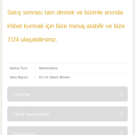
Satış sonrası tam destek ve bizimle anında
irtibat kurmak için bize mesaj atabilir ve
bize
7/24 ulaşabilirsiniz.
Kaktüs Türü
:
Mammillaria
Saksı Boyutu
:
8,5 cm Saksılı Bitkiler
Yorumlar
Taksit Seçenekleri
Bu ürüne ilk yorumu siz yapın!
Önerileriniz