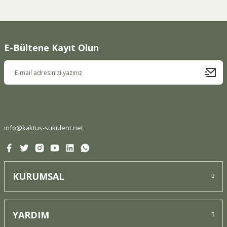
konularda yetersiz gördüğünüz noktaları öneri formunu
kullanarak tarafımıza iletebilirsiniz.
Görüş ve önerileriniz için teşekkür ederiz.
E-Bültene Kayıt Olun
Ürün resmi kalitesiz, bozuk veya görüntülenemiyor.
Ürün açıklamasında eksik bilgiler bulunuyor.
Ürün bilgilerinde hatalar bulunuyor.
Ürün fiyatı diğer sitelerden daha pahalı.
Bu ürüne benzer farklı alternatifler olmalı.
info@kaktus-sukulent.net
KURUMSAL
Gönder
YARDIM