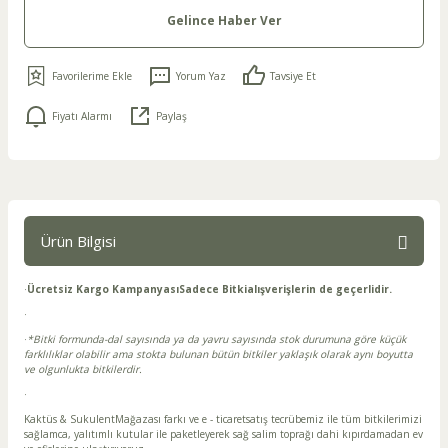
Gelince Haber Ver
Yorum Yaz
Tavsiye Et
Fiyatı Alarmı
Paylaş
Ürün Bilgisi
·
Ücretsiz Kargo Kampanyası
Sadece Bitki
alışverişlerin de geçerlidir.
·
·
*Bitki formunda-dal sayısında ya da yavru sayısında stok durumuna göre küçük
farklılıklar olabilir ama stokta bulunan bütün bitkiler yaklaşık olarak aynı boyutta
ve olgunlukta bitkilerdir.
·
Kaktüs & SukulentMağazası farkı ve e - ticaretsatış tecrübemiz ile tüm bitkilerimizi
sağlamca, yalıtımlı kutular ile paketleyerek sağ salim toprağı dahi kıpırdamadan ev