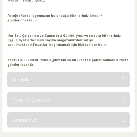
ve ofislerine ulaştırıyoruz.
Fotoğraflarda logomuzun bulunduğu bitkilerimiz birebir*
gönderilmektedir.
·
Her Salı, Çarşamba ve Cumartesi Günleri yeni ve sıradışı bitkilerimiz
uygun fiyatlarla sınırlı sayıda mağazamızdan satışa
sunulmaktadır
.
Fırsatları kaçırmamak için bizi takipte kalın !
Kaktüs & Sukulent' tenaldığınız bütün bitkiler tek paket halinde birlikte
gönderilecektir.
Yorumlar
Taksit Seçenekleri
Bu ürüne ilk yorumu siz yapın!
Önerileriniz
Yorum Yaz
Bu ürünün fiyat bilgisi, resim, ürün açıklamalarında ve diğer