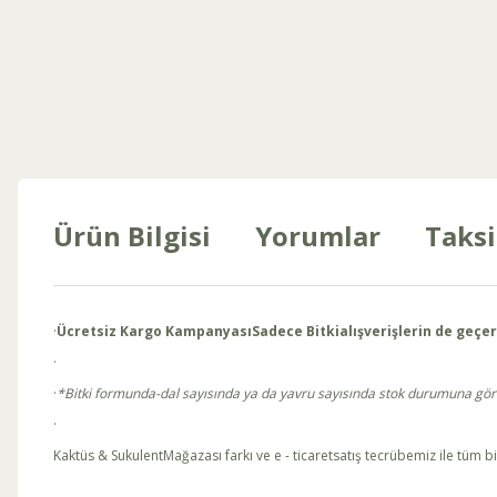
Ürün Bilgisi
Yorumlar
Taksi
·
Ücretsiz Kargo Kampanyası
Sadece Bitki
alışverişlerin de geçer
·
·
*Bitki formunda-dal sayısında ya da yavru sayısında stok durumuna göre kü
·
Kaktüs & SukulentMağazası farkı ve e - ticaretsatış tecrübemiz ile tüm bi