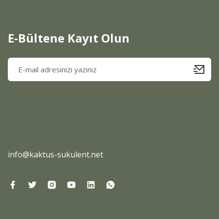
Ürün fiyatı diğer sitelerden daha pahalı.
Bu ürüne benzer farklı alternatifler olmalı.
E-Bültene Kayıt Olun
info@kaktus-sukulent.net