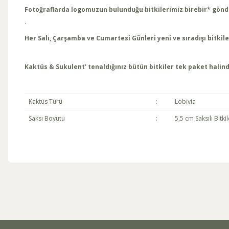
Fotoğraflarda logomuzun bulunduğu bitkilerimiz birebir* gönd
·
Her Salı, Çarşamba ve Cumartesi Günleri yeni ve sıradışı bitki
Kaktüs & Sukulent' tenaldığınız bütün bitkiler tek paket halind
Kaktüs Türü
:
Lobivia
Saksı Boyutu
:
5,5 cm Saksılı Bitkil
Bu ürünün fiyat bilgisi, resim, ürün açıklamalarında ve diğer konul
Görüş ve önerileriniz için teşekkür ederiz.
Ürün resmi kalitesiz, bozuk veya görüntülenemiyor.
Ürün açıklamasında eksik bilgiler bulunuyor.
Ürün bilgilerinde hatalar bulunuyor.