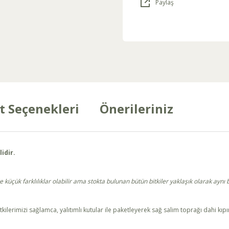
Paylaş
t Seçenekleri
Önerileriniz
lidir.
çük farklılıklar olabilir ama stokta bulunan bütün bitkiler yaklaşık olarak aynı bo
tkilerimizi sağlamca, yalıtımlı kutular ile paketleyerek sağ salim toprağı dahi kıp