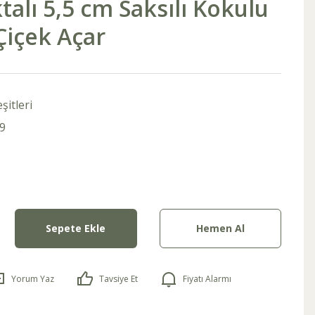
lı 5,5 cm Saksılı Kokulu
Çiçek Açar
şitleri
9
Sepete Ekle
Hemen Al
Yorum Yaz
Tavsiye Et
Fiyatı Alarmı