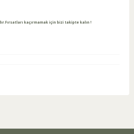
dır
.
Fırsatları kaçırmamak için bizi takipte kalın !
ebilirsiniz.