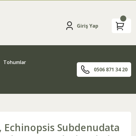
Giriş Yap
Tohumlar
0506 871 34 20
, Echinopsis Subdenudata