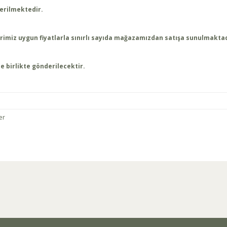
erilmektedir.
lerimiz uygun fiyatlarla sınırlı sayıda mağazamızdan satışa sunulmakta
e birlikte gönderilecektir.
er
arda yetersiz gördüğünüz noktaları öneri formunu kullanarak tarafımıza ilet
Bu ürüne ilk yorumu siz yapın!
Yorum Yaz