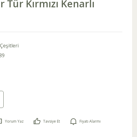
ir Tür Kırmızı Kenarlı
Çeşitleri
89
Yorum Yaz
Tavsiye Et
Fiyatı Alarmı