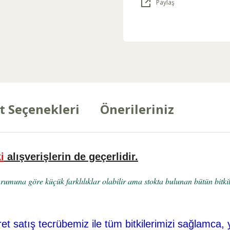
Paylaş
t Seçenekleri
Önerileriniz
i
alışverişlerin de geçerlidir.
umuna göre küçük farklılıklar olabilir ama stokta bulunan bütün bitkile
ret
satış tecrübemiz ile tüm bitkilerimizi sağlamca, 