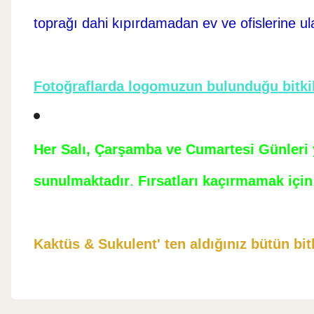
toprağı dahi kıpırdamadan ev ve ofislerine ul
Fotoğraflarda logomuzun bulunduğu bitkil
Her Salı, Çarşamba ve Cumartesi Günleri ye
sunulmaktadır
.
Fırsatları kaçırmamak için 
Kaktüs & Sukulent' ten aldığınız bütün bitk
Bu ürünün fiyat bilgisi, resim, ürün açıklamalarında ve diğer konul
Görüş ve önerileriniz için teşekkür ederiz.