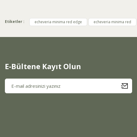
Ürün resmi kalitesiz, bozuk veya görüntülenemiyor.
Ürün açıklamasında eksik bilgiler bulunuyor.
Etiketler :
echeveria minima red edge
echeveria minima red
Ürün bilgilerinde hatalar bulunuyor.
Ürün fiyatı diğer sitelerden daha pahalı.
Bu ürüne benzer farklı alternatifler olmalı.
E-Bültene Kayıt Olun