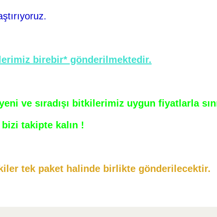
aştırıyoruz.
erimiz birebir* gönderilmektedir.
ni ve sıradışı bitkilerimiz uygun fiyatlarla sı
bizi takipte kalın !
iler tek paket halinde birlikte gönderilecektir.
arda yetersiz gördüğünüz noktaları öneri formunu kullanarak tarafımıza ilet
Bu ürüne ilk yorumu siz yapın!