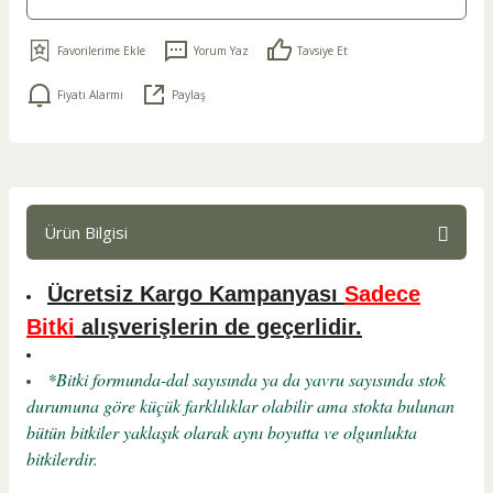
Yorum Yaz
Tavsiye Et
Fiyatı Alarmı
Paylaş
Ürün Bilgisi
Ücretsiz Kargo Kampanyası
Sadece
Bitki
alışverişlerin de geçerlidir.
*Bitki formunda-dal sayısında ya da yavru sayısında stok
durumuna göre küçük farklılıklar olabilir ama stokta bulunan
bütün bitkiler yaklaşık olarak aynı boyutta ve olgunlukta
bitkilerdir.