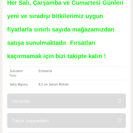
Her Salı, Çarşamba ve Cumartesi Günleri
yeni ve sıradışı bitkilerimiz uygun
fiyatlarla sınırlı sayıda mağazamızdan
satışa sunulmaktadır
.
Fırsatları
kaçırmamak için bizi takipte kalın !
Sukulent
:
Echeveria
Türü
Saksı Boyutu
:
8,5 cm Saksılı Bitkiler
Yorumlar
Taksit Seçenekleri
Bu ürüne ilk yorumu siz yapın!