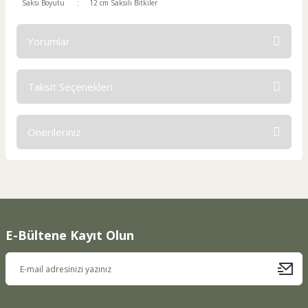
Saksı Boyutu
:
12 cm Saksılı Bitkiler
Yorumlar
Taksit Seçenekleri
Bu ürüne ilk yorumu siz yapın!
Önerileriniz
Yorum Yaz
Bu ürünün fiyat bilgisi, resim, ürün açıklamalarında ve diğer
konularda yetersiz gördüğünüz noktaları öneri formunu
kullanarak tarafımıza iletebilirsiniz.
Görüş ve önerileriniz için teşekkür ederiz.
E-Bültene Kayıt Olun
Ürün resmi kalitesiz, bozuk veya görüntülenemiyor.
Ürün açıklamasında eksik bilgiler bulunuyor.
Ürün bilgilerinde hatalar bulunuyor.
Ürün fiyatı diğer sitelerden daha pahalı.