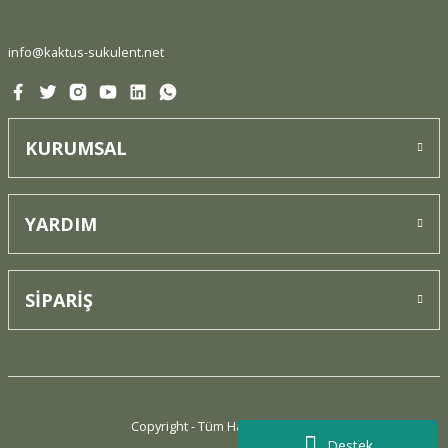
Bu ürüne benzer farklı alternatifler olmalı.
info@kaktus-sukulent.net
KURUMSAL
Gönder
YARDIM
SİPARİŞ
Copyright - Tüm Hakları Saklıdır.
Destek