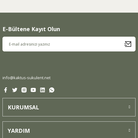
konularda yetersiz gördüğünüz noktaları öneri formunu
kullanarak tarafımıza iletebilirsiniz.
Görüş ve önerileriniz için teşekkür ederiz.
E-Bültene Kayıt Olun
Ürün resmi kalitesiz, bozuk veya görüntülenemiyor.
Ürün açıklamasında eksik bilgiler bulunuyor.
Ürün bilgilerinde hatalar bulunuyor.
Ürün fiyatı diğer sitelerden daha pahalı.
Bu ürüne benzer farklı alternatifler olmalı.
info@kaktus-sukulent.net
KURUMSAL
Gönder
YARDIM