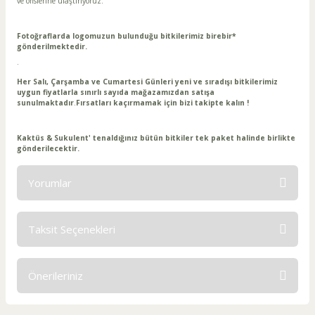
ve ofislerine ulaştırıyoruz.
Fotoğraflarda logomuzun bulunduğu bitkilerimiz birebir*
gönderilmektedir.
·
Her Salı, Çarşamba ve Cumartesi Günleri yeni ve sıradışı bitkilerimiz
uygun fiyatlarla sınırlı sayıda mağazamızdan satışa
sunulmaktadır
.
Fırsatları kaçırmamak için bizi takipte kalın !
Kaktüs & Sukulent' tenaldığınız bütün bitkiler tek paket halinde birlikte
gönderilecektir.
Yorumlar
Taksit Seçenekleri
Bu ürüne ilk yorumu siz yapın!
Önerileriniz
Yorum Yaz
Bu ürünün fiyat bilgisi, resim, ürün açıklamalarında ve diğer