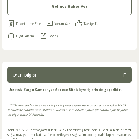
Gelince Haber Ver
Yorum Yaz
Tavsiye Et
Fiyatı Alarmı
Paylaş
Ürün Bilgisi
·
Ücretsiz Kargo Kampanyası
Sadece Bitki
alışverişlerin de geçerlidir.
·
·
*Bitki formunda-dal sayısında ya da yavru sayısında stok durumuna göre küçük
farklılıklar olabilir ama stokta bulunan bütün bitkiler yaklaşık olarak aynı boyutta
ve olgunlukta bitkilerdir.
·
Kaktüs & SukulentMağazası farkı ve e - ticaretsatış tecrübemiz ile tüm bitkilerimizi
sağlamca, yalıtımlı kutular ile paketleyerek sağ salim toprağı dahi kıpırdamadan ev