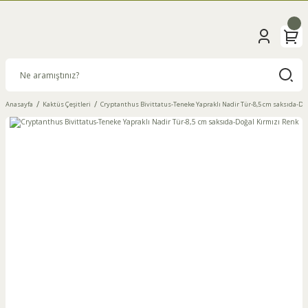
Anasayfa
Kaktüs Çeşitleri
Cryptanthus Bivittatus-Teneke Yapraklı Nadir Tür-8,5 cm saksıda-Do