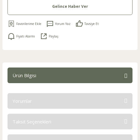
Gelince Haber Ver
Yorum Yaz
Tavsiye Et
Fiyatı Alarmı
Paylaş
Ürün Bilgisi
Yorumlar
Taksit Seçenekleri
Bu ürüne ilk yorumu siz yapın!