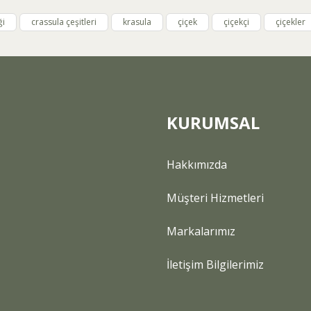
Yorum Yaz
ği
crassula çeşitleri
krasula
çiçek
çiçekçi
çiçekler
KURUMSAL
Gönder
Hakkımızda
Müşteri Hizmetleri
Markalarımız
İletişim Bilgilerimiz