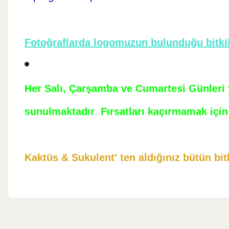
Fotoğraflarda logomuzun bulunduğu bitkil
Her Salı, Çarşamba ve Cumartesi Günleri ye
sunulmaktadır
.
Fırsatları kaçırmamak için 
Kaktüs & Sukulent' ten aldığınız bütün bitk
Bu ürünün fiyat bilgisi, resim, ürün açıklamalarında ve diğer konul
Görüş ve önerileriniz için teşekkür ederiz.
Ürün resmi kalitesiz, bozuk veya görüntülenemiyor.