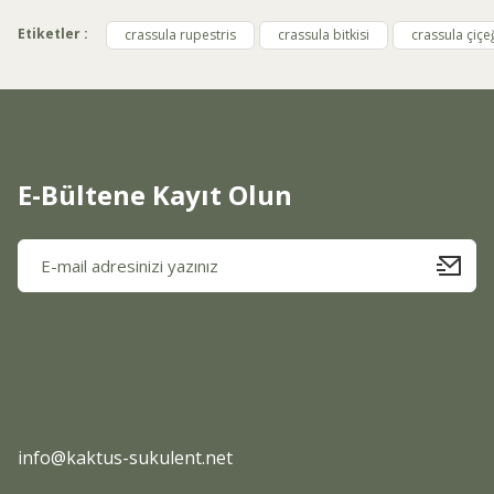
Ürün açıklamasında eksik bilgiler bulunuyor.
Etiketler :
crassula rupestris
crassula bitkisi
crassula çiçe
Ürün bilgilerinde hatalar bulunuyor.
Ürün fiyatı diğer sitelerden daha pahalı.
Bu ürüne benzer farklı alternatifler olmalı.
E-Bültene Kayıt Olun
info@kaktus-sukulent.net