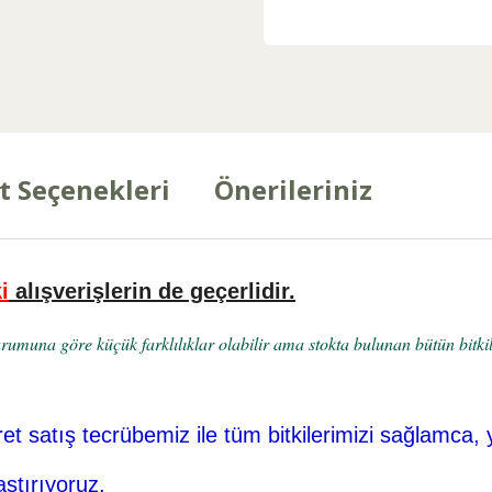
t Seçenekleri
Önerileriniz
i
alışverişlerin de geçerlidir.
umuna göre küçük farklılıklar olabilir ama stokta bulunan bütün bitkile
ret
satış tecrübemiz ile tüm bitkilerimizi sağlamca, 
aştırıyoruz.