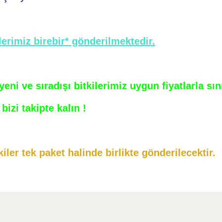
erimiz birebir* gönderilmektedir.
ni ve sıradışı bitkilerimiz uygun fiyatlarla sı
bizi takipte kalın !
iler tek paket halinde birlikte gönderilecektir.
arda yetersiz gördüğünüz noktaları öneri formunu kullanarak tarafımıza ilet
Bu ürüne ilk yorumu siz yapın!