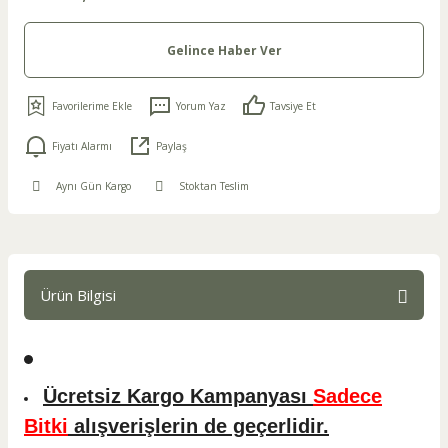
Gelince Haber Ver
Yorum Yaz
Tavsiye Et
Fiyatı Alarmı
Paylaş
Aynı Gün Kargo
Stoktan Teslim
Ürün Bilgisi
Ücretsiz Kargo Kampanyası
Sadece
Bitki
alışverişlerin de geçerlidir.