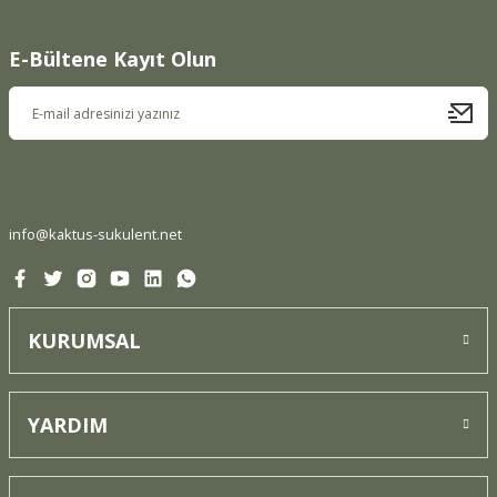
Görüş ve önerileriniz için teşekkür ederiz.
E-Bültene Kayıt Olun
Ürün resmi kalitesiz, bozuk veya görüntülenemiyor.
Ürün açıklamasında eksik bilgiler bulunuyor.
Ürün bilgilerinde hatalar bulunuyor.
Ürün fiyatı diğer sitelerden daha pahalı.
Bu ürüne benzer farklı alternatifler olmalı.
info@kaktus-sukulent.net
KURUMSAL
Gönder
YARDIM