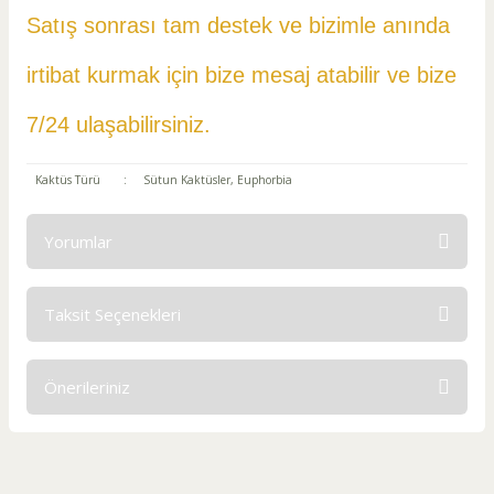
Satış sonrası tam destek ve bizimle anında
irtibat kurmak için bize mesaj atabilir ve
bize
7/24 ulaşabilirsiniz.
Kaktüs Türü
:
Sütun Kaktüsler, Euphorbia
Yorumlar
Taksit Seçenekleri
Bu ürüne ilk yorumu siz yapın!
Önerileriniz
Yorum Yaz
Bu ürünün fiyat bilgisi, resim, ürün açıklamalarında ve diğer
konularda yetersiz gördüğünüz noktaları öneri formunu
kullanarak tarafımıza iletebilirsiniz.