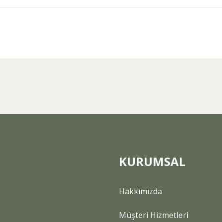
arda yetersiz gördüğünüz noktaları öneri formunu kullanarak tarafımıza ilet
Bu ürüne ilk yorumu siz yapın!
Yorum Yaz
KURUMSAL
Hakkımızda
Gönder
Müşteri Hizmetleri