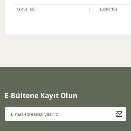
Kaktüs Türü
:
Euphorbia
Bu ürünün fiyat bilgisi, resim, ürün açıklamalarında ve diğer konul
Görüş ve önerileriniz için teşekkür ederiz.
Ürün resmi kalitesiz, bozuk veya görüntülenemiyor.
Ürün açıklamasında eksik bilgiler bulunuyor.
Ürün bilgilerinde hatalar bulunuyor.
Ürün fiyatı diğer sitelerden daha pahalı.
Bu ürüne benzer farklı alternatifler olmalı.
E-Bültene Kayıt Olun