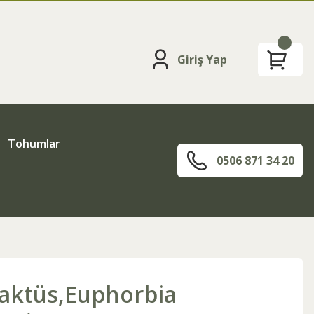
Giriş Yap
Tohumlar
0506 871 34 20
Kaktüs,Euphorbia