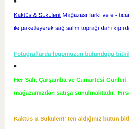
Kaktüs & Sukulent
Mağazası farkı ve e - tica
ile paketleyerek sağ salim toprağı dahi kıpır
Fotoğraflarda logomuzun bulunduğu bitkil
Her Salı, Çarşamba ve Cumartesi Günleri ye
mağazamızdan satışa sunulmaktadır
.
Fırs
Kaktüs & Sukulent' ten aldığınız bütün bitk