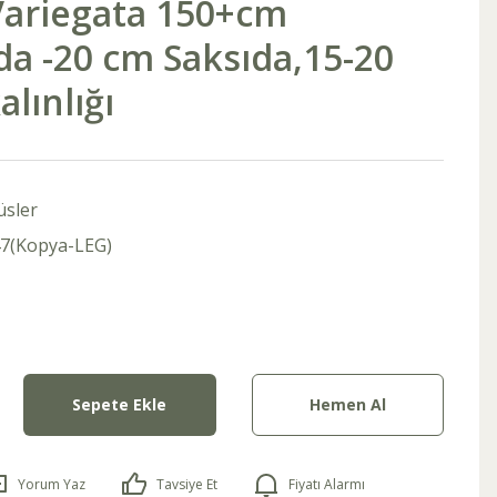
Variegata 150+cm
a -20 cm Saksıda,15-20
lınlığı
üsler
7(Kopya-LEG)
Sepete Ekle
Hemen Al
Yorum Yaz
Tavsiye Et
Fiyatı Alarmı