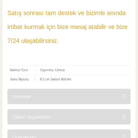
Satış sonrası tam destek ve bizimle anında
irtibat kurmak için bize mesaj atabilir ve
bize
7/24 ulaşabilirsiniz.
Kaktüs Türü
:
Opuntia, Cereus
Saksı Boyutu
:
8,5 cm Saksılı Bitkiler
Yorumlar
Taksit Seçenekleri
Bu ürüne ilk yorumu siz yapın!
Önerileriniz