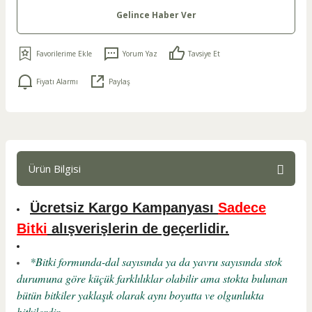
Gelince Haber Ver
Yorum Yaz
Tavsiye Et
Fiyatı Alarmı
Paylaş
Ürün Bilgisi
Ücretsiz Kargo Kampanyası
Sadece
Bitki
alışverişlerin de geçerlidir.
*Bitki formunda-dal sayısında ya da yavru sayısında stok
durumuna göre küçük farklılıklar olabilir ama stokta bulunan
bütün bitkiler yaklaşık olarak aynı boyutta ve olgunlukta
bitkilerdir.