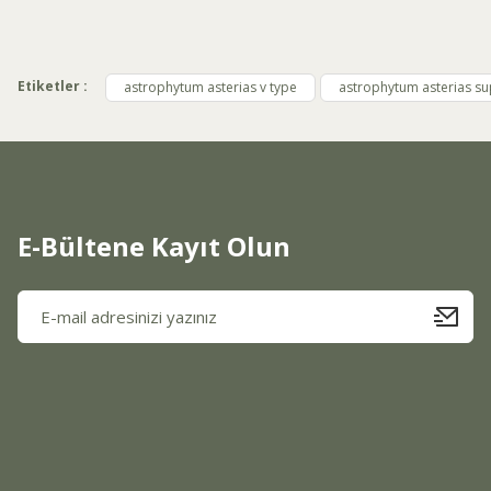
Ürün resmi kalitesiz, bozuk veya görüntülenemiyor.
Ürün açıklamasında eksik bilgiler bulunuyor.
Etiketler :
astrophytum asterias v type
astrophytum asterias su
Ürün bilgilerinde hatalar bulunuyor.
Ürün fiyatı diğer sitelerden daha pahalı.
Bu ürüne benzer farklı alternatifler olmalı.
E-Bültene Kayıt Olun