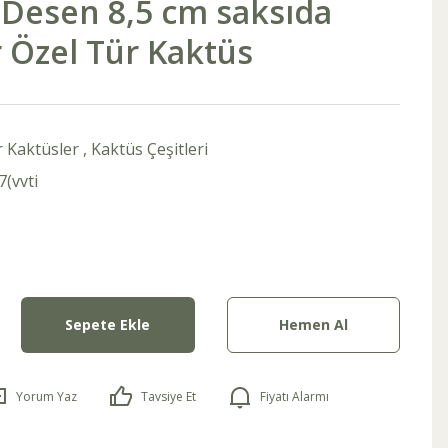
 Desen 8,5 cm saksıda
 Özel Tür Kaktüs
r Kaktüsler
,
Kaktüs Çeşitleri
(vvti
Sepete Ekle
Hemen Al
Yorum Yaz
Tavsiye Et
Fiyatı Alarmı