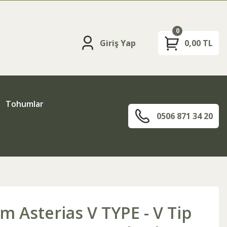
0
Giriş Yap
0,00 TL
Tohumlar
0506 871 34 20
 Asterias V TYPE - V Tip