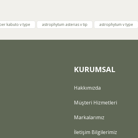
Bu ürüne ilk yorumu siz yapın!
Yorum Yaz
per kabuto v type
astrophytum asterias v tip
astrophytum v type
KURUMSAL
Gönder
Hakkımızda
Müşteri Hizmetleri
Markalarımız
İletişim Bilgilerimiz