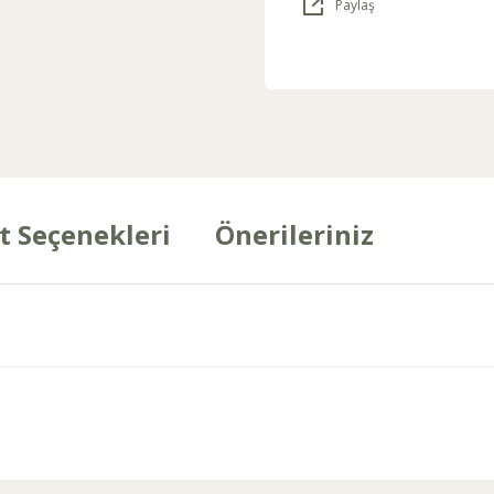
Paylaş
t Seçenekleri
Önerileriniz
arda yetersiz gördüğünüz noktaları öneri formunu kullanarak tarafımıza ilet