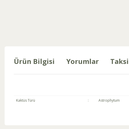
Ürün Bilgisi
Yorumlar
Taksi
Kaktüs Türü
:
Astrophytum
Bu ürünün fiyat bilgisi, resim, ürün açıklamalarında ve diğer konul
Görüş ve önerileriniz için teşekkür ederiz.