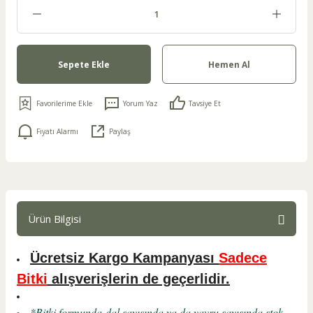
Sepete Ekle
Hemen Al
Yorum Yaz
Tavsiye Et
Fiyatı Alarmı
Paylaş
Ürün Bilgisi
Ücretsiz Kargo Kampanyası
Sadece
Bitki
alışverişlerin de geçerlidir.
*Bitki formunda-dal sayısında ya da yavru sayısında stok