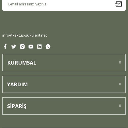
Ürün fiyatı diğer sitelerden daha pahalı.
Bu ürüne benzer farklı alternatifler olmalı.
info@kaktus-sukulent.net
Gönder
KURUMSAL
YARDIM
SİPARİŞ