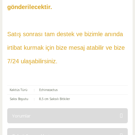
gönderilecektir.
Satış sonrası tam destek ve bizimle anında
irtibat kurmak için bize mesaj atabilir ve
bize
7/24 ulaşabilirsiniz.
Kaktüs Türü
:
Echinocactus
Saksı Boyutu
:
8,5 cm Saksılı Bitkiler
Yorumlar