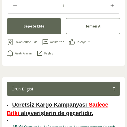
Sepete Ekle
Hemen Al
Yorum Yaz
Tavsiye Et
Fiyatı Alarmı
Paylaş
Ürün Bilgisi
Ücretsiz Kargo Kampanyası
Sadece
Bitki
alışverişlerin de geçerlidir.
*Bitki formunda-dal sayısında ya da yavru sayısında stok