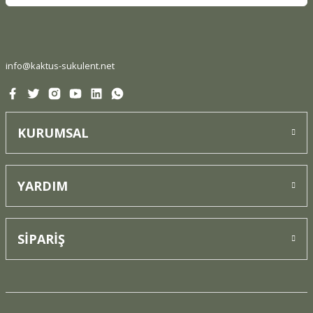
Ürün fiyatı diğer sitelerden daha pahalı.
Bu ürüne benzer farklı alternatifler olmalı.
info@kaktus-sukulent.net
KURUMSAL
Gönder
YARDIM
SİPARİŞ