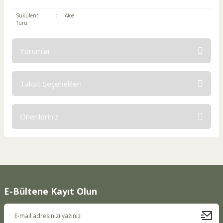
Sukulent
:
Aloe
Türü
Yorumlar
Taksit Seçenekleri
Bu ürüne ilk yorumu siz yapın!
Önerileriniz
Yorum Yaz
Bu ürünün fiyat bilgisi, resim, ürün açıklamalarında ve diğer
konularda yetersiz gördüğünüz noktaları öneri formunu
kullanarak tarafımıza iletebilirsiniz.
Görüş ve önerileriniz için teşekkür ederiz.
E-Bültene Kayıt Olun
Ürün resmi kalitesiz, bozuk veya görüntülenemiyor.
Ürün açıklamasında eksik bilgiler bulunuyor.
Ürün bilgilerinde hatalar bulunuyor.