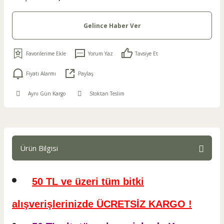
Gelince Haber Ver
Yorum Yaz
Tavsiye Et
Fiyatı Alarmı
Paylaş
Aynı Gün Kargo
Stoktan Teslim
Ürün Bilgisi
50 TL ve üzeri tüm bitki
alışverişlerinizde ÜCRETSİZ KARGO !