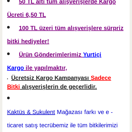
50 TL altı tüm alışverişlerde Kargo
Ücreti 6,50 TL
100 TL üzeri tüm alışverişlere sürpriz
bitki hediyeler!
Ürün Gönderimlerimiz
Yurtiçi
Kargo
ile yapılmaktır,
Ücretsiz Kargo Kampanyası
Sadece
Bitki
alışverişlerin de geçerlidir.
Kaktüs & Sukulent
Mağazası farkı ve e -
ticaret
satış tecrübemiz ile tüm bitkilerimizi