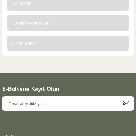
Yorumlar
Taksit Seçenekleri
Bu ürüne ilk yorumu siz yapın!
Önerileriniz
Yorum Yaz
Bu ürünün fiyat bilgisi, resim, ürün açıklamalarında ve diğer
konularda yetersiz gördüğünüz noktaları öneri formunu
kullanarak tarafımıza iletebilirsiniz.
Görüş ve önerileriniz için teşekkür ederiz.
E-Bültene Kayıt Olun
Ürün resmi kalitesiz, bozuk veya görüntülenemiyor.
Ürün açıklamasında eksik bilgiler bulunuyor.
Ürün bilgilerinde hatalar bulunuyor.
Ürün fiyatı diğer sitelerden daha pahalı.
Bu ürüne benzer farklı alternatifler olmalı.