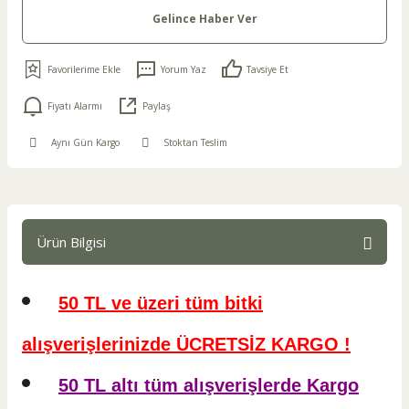
Gelince Haber Ver
Yorum Yaz
Tavsiye Et
Fiyatı Alarmı
Paylaş
Aynı Gün Kargo
Stoktan Teslim
Ürün Bilgisi
50 TL ve üzeri tüm bitki
alışverişlerinizde ÜCRETSİZ KARGO !
50 TL altı tüm alışverişlerde Kargo